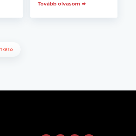
Tovább olvasom ➡
ETKEZŐ