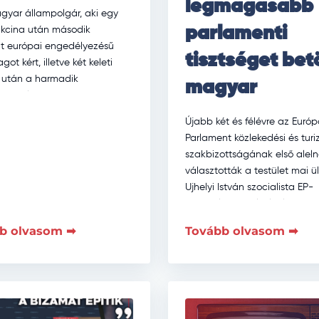
legmagasabb
gyar állampolgár, aki egy
parlamenti
vakcina után második
nt európai engedélyezésű
tisztséget bet
got kért, illetve két keleti
 után a harmadik
magyar
tető oltását már az Európai
al elfogadott […]
Újabb két és félévre az Európ
Parlament közlekedési és tur
szakbizottságának első alel
választották a testület mai ü
Ujhelyi István szocialista EP-
képviselőt, ezzel jelenleg ő a
legmagasabb parlamenti tis
b olvasom ➡
Tovább olvasom ➡
betöltő […]