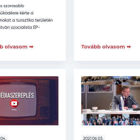
 és szorosabb
űködésre kérte a
okat a turisztika területén
István szocialista EP-
lő, az Európai Parlament
ési és turizmus
b olvasom ➡
Tovább olvasom ➡
ágának alelnökeként az
uszadik alkalommal […]
.04.
2021.06.03.