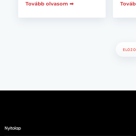
Tovább olvasom ➡
Továb
ELŐZ
Nyitólap