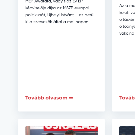
MEP Awardra, vagyis az Év EP-
Az a ma
képviselője díjra az MSZP európai
keleti 
politikusát, Ujhelyi Istvánt – ez derül
oltáské
ki a szervezők által a mai napon
oltóanya
közzétett jelölti listából. […]
vakcina
emlékez
Unió ált
Tovább olvasom ➡
Továb