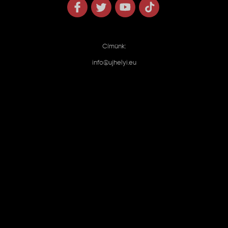
Címünk:
info@ujhelyi.eu