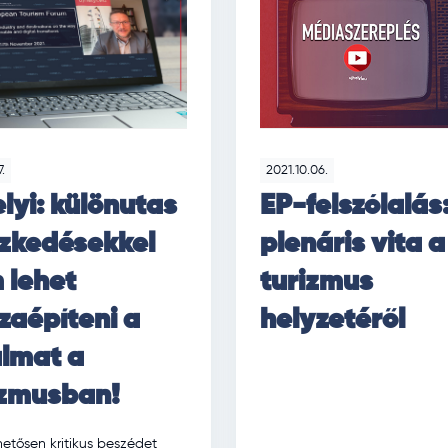
7.
2021.10.06.
lyi: különutas
EP-felszólalás
ézkedésekkel
plenáris vita a
 lehet
turizmus
zaépíteni a
helyzetéről
almat a
izmusban!
tősen kritikus beszédet