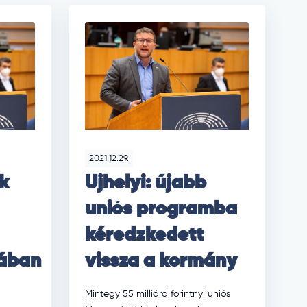
2021.12.29.
ek
Ujhelyi: újabb
uniós programba
kéredzkedett
gában
vissza a kormány
Mintegy 55 milliárd forintnyi uniós