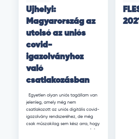
Ujhelyi:
FLE
Magyarország az
202
utolsó az uniós
covid-
igazolványhoz
való
csatlakozásban
Egyetlen olyan uniós tagállam van
jelenleg, amely még nem
csatlakozott az uniós digitális covid-
igazolvány rendszeréhez, de még
csak műszakilag sem kész arra, hogy
része legyen a hálózatnak – ez […]