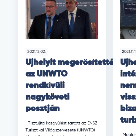
2021.12.02.
2021.11.1
Ujhelyit megerősítették
Ujhe
az UNWTO
int
rendkívüli
nem
nagyköveti
viss
posztján
biz
tur
Tisztújító közgyűlést tartott az ENSZ
Turisztikai Világszervezete (UNWTO)
Meglehe