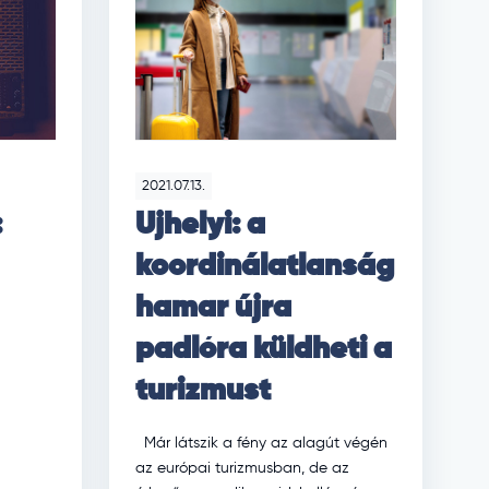
2021.07.13.
:
Ujhelyi: a
koordinálatlanság
hamar újra
padlóra küldheti a
turizmust
Már látszik a fény az alagút végén
az európai turizmusban, de az