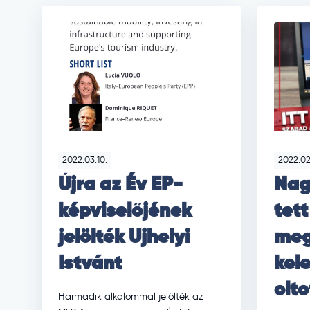
2022.03.10.
2022.02
Újra az Év EP-
Nag
képviselőjének
tett
jelölték Ujhelyi
meg
Istvánt
kele
olt
Harmadik alkalommal jelölték az