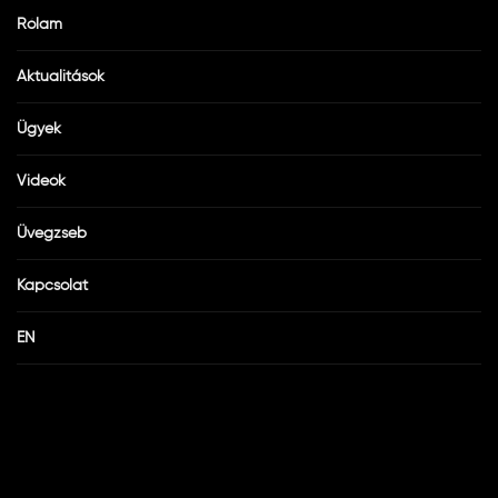
Rólam
Aktualitások
Ügyek
Videók
Üvegzseb
Kapcsolat
EN