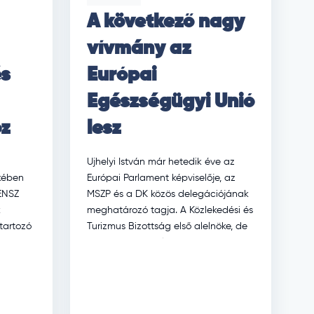
A következő nagy
vívmány az
s
Európai
Egészségügyi Unió
oz
lesz
Ujhelyi István már hetedik éve az
kében
Európai Parlament képviselője, az
 ENSZ
MSZP és a DK közös delegációjának
k
meghatározó tagja. A Közlekedési és
tartozó
Turizmus Bizottság első alelnöke, de
ntett
a Környezetvédelmi,
Közegészségügyi és […]
risztikai