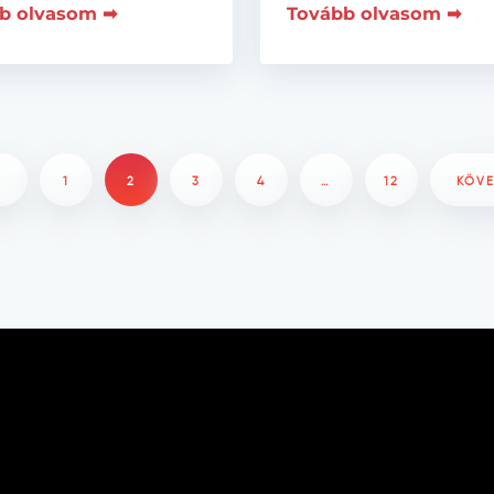
b olvasom ➡
Tovább olvasom ➡
Ő
1
2
3
4
…
12
KÖV