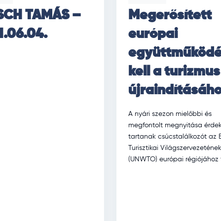
SCH TAMÁS –
Megerősített
1.06.04.
európai
együttműködé
kell a turizmus
újraindításáh
A nyári szezon mielőbbi és
megfontolt megnyitása érde
tartanak csúcstalálkozót az
Turisztikai Világszervezeténe
(UNWTO) európai régiójához 
tagországai Athénban, az éri
országok turizmusért felelős
minisztereinek és a nemzeti tu
[…]