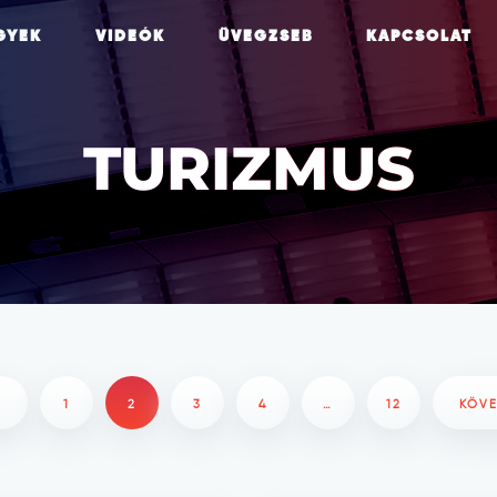
GYEK
VIDEÓK
ÜVEGZSEB
KAPCSOLAT
TURIZMUS
Ő
1
2
3
4
…
12
KÖV