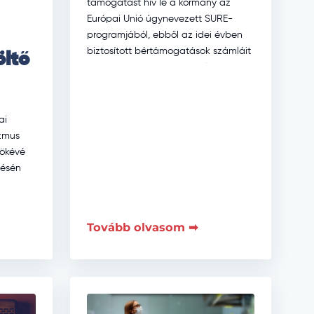
támogatást hív le a kormány az
Európai Unió úgynevezett SURE-
programjából, ebből az idei évben
biztosított bértámogatások számláit
öltő
kívánják majd fedezni – jelentette
be online sajtótájékoztatóján […]
ai
izmus
nökévé
lésén
ztséget
Tovább olvasom ➡