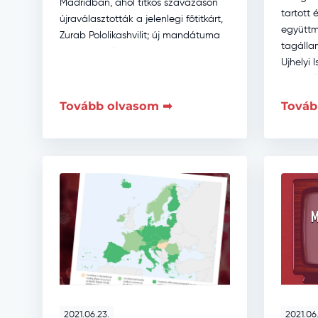
Madridban, ahol titkos szavazáson
tartott
újraválasztották a jelenlegi főtitkárt,
együttm
Zurab Pololikashvilit; új mandátuma
tagállam
2025-ig szól. A régi-új vezető a
Ujhelyi 
döntést követően megerősítette […]
képvise
közleked
Tovább olvasom ➡
Továb
bizotts
immár h
2021.06.23.
2021.06