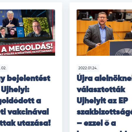
.02.
2022.01.24.
y bejelentést
Újra alelnökn
 Ujhelyi:
választották
oldódott a
Ujhelyit az EP
ti vakcinával
szakbizottsá
ottak utazása!
– ezzel ő a