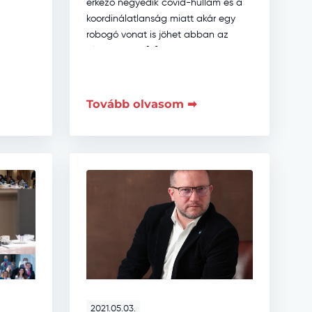
érkező negyedik covid-hullám és a
koordinálatlanság miatt akár egy
robogó vonat is jöhet abban az
alagútban – […]
Tovább olvasom ➡
2021.05.03.