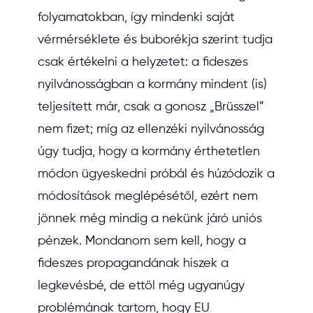
folyamatokban, így mindenki saját
vérmérséklete és buborékja szerint tudja
csak értékelni a helyzetet: a fideszes
nyilvánosságban a kormány mindent (is)
teljesített már, csak a gonosz „Brüsszel”
nem fizet; míg az ellenzéki nyilvánosság
úgy tudja, hogy a kormány érthetetlen
módon ügyeskedni próbál és húzódozik a
módosítások meglépésétől, ezért nem
jönnek még mindig a nekünk járó uniós
pénzek. Mondanom sem kell, hogy a
fideszes propagandának hiszek a
legkevésbé, de ettől még ugyanúgy
problémának tartom, hogy EU