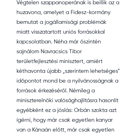
Végtelen szappanoperának is beillik az a
huzavona, amelyet a Fidesz-kormány
bemutat a jogállamisági problémák
miatt visszatartott uniós forrásokkal
kapcsolatban. Néha már őszintén
sajnálom Navracsics Tibor
területfejlesztési minisztert, amiért
kéthavonta újabb „szerintem lehetséges”
időpontot mond be a nyilvánosságnak a
források érkezéséről. Némileg a
miniszterelnöki valósághajlításra hasonlít
egyébként ez a jóslás: Orbán szokta azt
ígérni, hogy már csak egyetlen kanyar
van a Kánaán előtt, már csak egyetlen