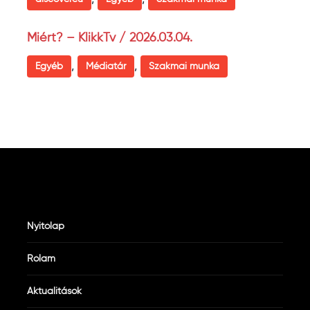
Miért? – KlikkTv / 2026.03.04.
,
,
Egyéb
Médiatár
Szakmai munka
Nyitólap
Rólam
Aktualitások