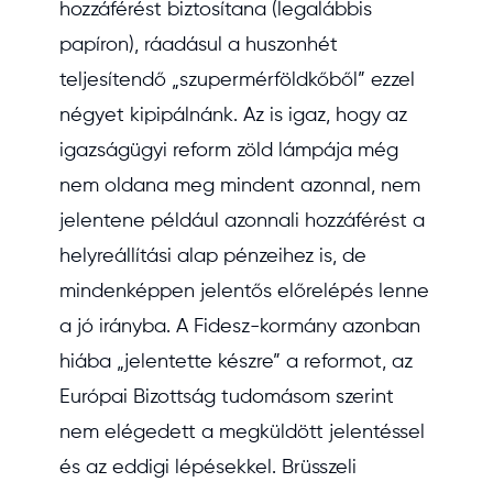
hozzáférést biztosítana (legalábbis
papíron), ráadásul a huszonhét
teljesítendő „szupermérföldkőből” ezzel
négyet kipipálnánk. Az is igaz, hogy az
igazságügyi reform zöld lámpája még
nem oldana meg mindent azonnal, nem
jelentene például azonnali hozzáférést a
helyreállítási alap pénzeihez is, de
mindenképpen jelentős előrelépés lenne
a jó irányba. A Fidesz-kormány azonban
hiába „jelentette készre” a reformot, az
Európai Bizottság tudomásom szerint
nem elégedett a megküldött jelentéssel
és az eddigi lépésekkel. Brüsszeli