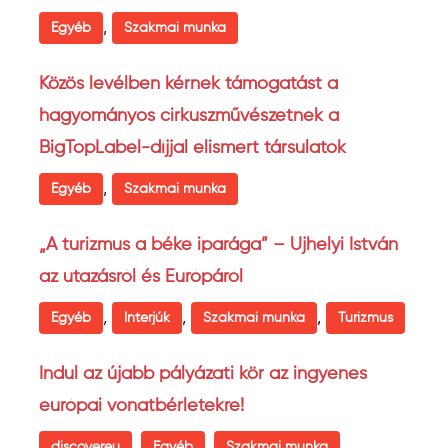
,
Egyéb
Szakmai munka
Közös levélben kérnek támogatást a
hagyományos cirkuszművészetnek a
BigTopLabel-díjjal elismert társulatok
,
Egyéb
Szakmai munka
„A turizmus a béke iparága” – Ujhelyi István
az utazásról és Európáról
,
,
,
Egyéb
Interjúk
Szakmai munka
Turizmus
Indul az újabb pályázati kör az ingyenes
európai vonatbérletekre!
,
,
discovereu
Egyéb
Szakmai munka