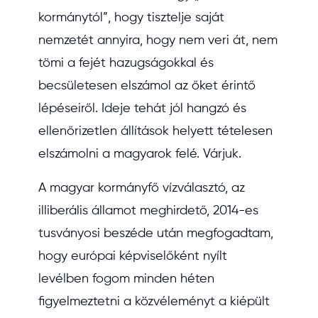
kormánytól”, hogy tisztelje saját
nemzetét annyira, hogy nem veri át, nem
tömi a fejét hazugságokkal és
becsületesen elszámol az őket érintő
lépéseiről. Ideje tehát jól hangzó és
ellenőrizetlen állítások helyett tételesen
elszámolni a magyarok felé. Várjuk.
A magyar kormányfő vízválasztó, az
illiberális államot meghirdető, 2014-es
tusványosi beszéde után megfogadtam,
hogy európai képviselőként nyílt
levélben fogom minden héten
figyelmeztetni a közvéleményt a kiépült