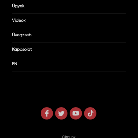
Ügyek
Videók
Üvegzseb
Kapcsolat
EN
Címünk: