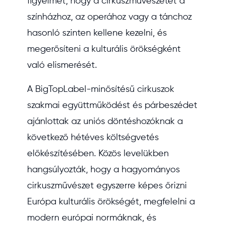
figyelmet, hogy a cirkuszművészetet a
színházhoz, az operához vagy a tánchoz
hasonló szinten kellene kezelni, és
megerősíteni a kulturális örökségként
való elismerését.
A BigTopLabel-minősítésű cirkuszok
szakmai együttműködést és párbeszédet
ajánlottak az uniós döntéshozóknak a
következő hétéves költségvetés
előkészítésében. Közös levelükben
hangsúlyozták, hogy a hagyományos
cirkuszművészet egyszerre képes őrizni
Európa kulturális örökségét, megfelelni a
modern európai normáknak, és