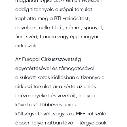
magában foglalja. Az elmúlt években
eddig tizennyolc európai társulat
kaphatta meg a BTL-minősítést,
egyebek mellett brit, német, spanyol,
finn, svéd, francia vagy épp magyar
cirkuszok.
Az Európai Cirkuszszövetség
egyetértésével és támogatásával
elküldött közös kiállásban a tizennyolc
cirkuszi társulat arra kérte az uniós
intézményeket és vezetőit, hogy a
következő többéves uniós
költségvetésről, vagyis az MFF-ről szóló –
éppen folyamatban lévő – tárgyalások