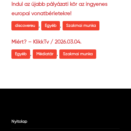
Indul az újabb pályázati kör az ingyenes
európai vonatbérletekre!
,
,
discovereu
Egyéb
Szakmai munka
Miért? – KlikkTv / 2026.03.04.
,
,
Egyéb
Médiatár
Szakmai munka
Nyitólap