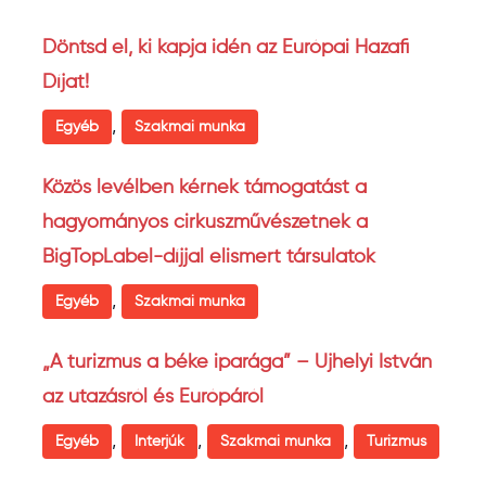
Döntsd el, ki kapja idén az Európai Hazafi
Díjat!
,
Egyéb
Szakmai munka
Közös levélben kérnek támogatást a
hagyományos cirkuszművészetnek a
BigTopLabel-díjjal elismert társulatok
,
Egyéb
Szakmai munka
„A turizmus a béke iparága” – Ujhelyi István
az utazásról és Európáról
,
,
,
Egyéb
Interjúk
Szakmai munka
Turizmus