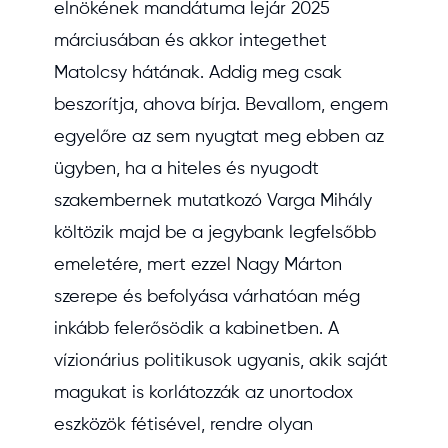
elnökének mandátuma lejár 2025
márciusában és akkor integethet
Matolcsy hátának. Addig meg csak
beszorítja, ahova bírja. Bevallom, engem
egyelőre az sem nyugtat meg ebben az
ügyben, ha a hiteles és nyugodt
szakembernek mutatkozó Varga Mihály
költözik majd be a jegybank legfelsőbb
emeletére, mert ezzel Nagy Márton
szerepe és befolyása várhatóan még
inkább felerősödik a kabinetben. A
vízionárius politikusok ugyanis, akik saját
magukat is korlátozzák az unortodox
eszközök fétisével, rendre olyan