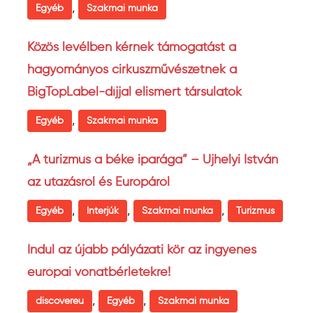
,
Egyéb
Szakmai munka
Közös levélben kérnek támogatást a
hagyományos cirkuszművészetnek a
BigTopLabel-díjjal elismert társulatok
,
Egyéb
Szakmai munka
„A turizmus a béke iparága” – Ujhelyi István
az utazásról és Európáról
,
,
,
Egyéb
Interjúk
Szakmai munka
Turizmus
Indul az újabb pályázati kör az ingyenes
európai vonatbérletekre!
,
,
discovereu
Egyéb
Szakmai munka