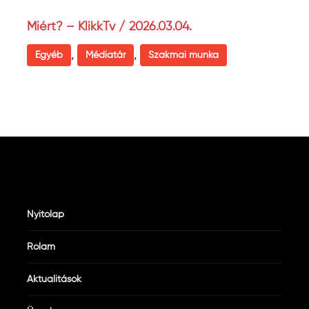
Miért? – KlikkTv / 2026.03.04.
,
,
Egyéb
Médiatár
Szakmai munka
Nyitólap
Rólam
Aktualitások