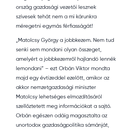
ország gazdasági vezetői lesznek
szívesek tehát nem a mi kárunkra
méregetni egymás férfiasságát!
„Matolcsy György a jobbkezem. Nem tud
senki sem mondani olyan összeget,
amelyért a jobbkezemről hajlandó lennék
lemondani” – ezt Orbán Viktor mondta
majd egy évtizeddel ezelőtt, amikor az
akkor nemzetgazdasági miniszter
Matolcsy lehetséges elmozdításáról
szellőztetett meg információkat a sajtó.
Orbán egészen odáig magasztalta az
unortodox gazdaságpolitika sámánját,