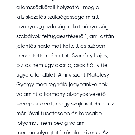
államcsődközeli helyzetről, meg a
kríziskezelés szükségessége miatt
bizonyos „gazdasági alkotmányossági
szabályok felfüggesztéséről”, ami aztán
jelentős riadalmat keltett és szépen
bedöntötte a forintot. Szegény Lajos,
biztos nem úgy akarta, csak hát vitte
ugye a lendület. Ami viszont Matolcsy
György még regnáló jegybank-elnök,
valamint a kormány bizonyos vezető
szereplői között megy szájkaratéban, az
már jóval tudatosabb és károsabb
folyamat, nem pedig valami
megmosolyogtató kósalajosizmus. Az