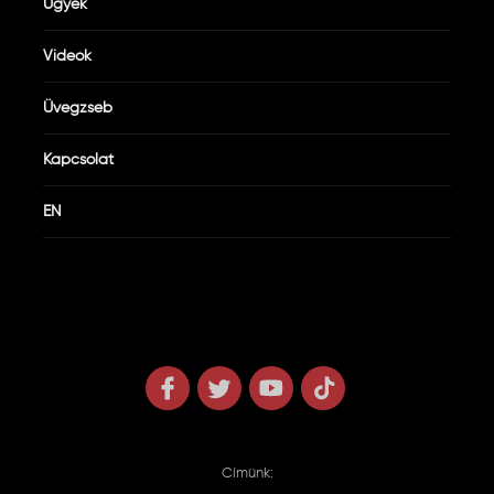
Ügyek
Videók
Üvegzseb
Kapcsolat
EN
Címünk: