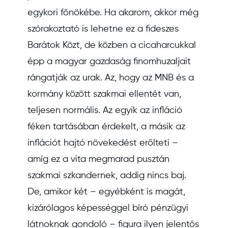
egykori főnökébe. Ha akarom, akkor még
szórakoztató is lehetne ez a fideszes
Barátok Közt, de közben a cicaharcukkal
épp a magyar gazdaság finomhuzaljait
rángatják az urak. Az, hogy az MNB és a
kormány között szakmai ellentét van,
teljesen normális. Az egyik az infláció
féken tartásában érdekelt, a másik az
inflációt hajtó növekedést erőlteti –
amíg ez a vita megmarad pusztán
szakmai szkandernek, addig nincs baj.
De, amikor két – egyébként is magát,
kizárólagos képességgel bíró pénzügyi
látnoknak gondoló – figura ilyen jelentős