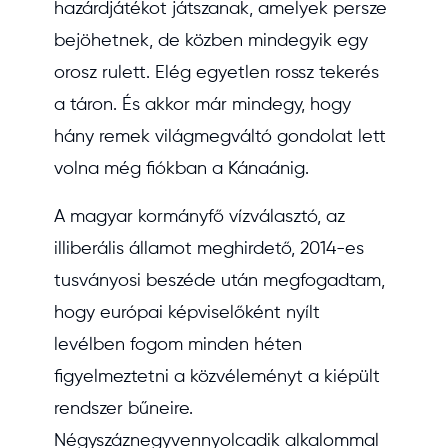
hazárdjátékot játszanak, amelyek persze
bejöhetnek, de közben mindegyik egy
orosz rulett. Elég egyetlen rossz tekerés
a táron. És akkor már mindegy, hogy
hány remek világmegváltó gondolat lett
volna még fiókban a Kánaánig.
A magyar kormányfő vízválasztó, az
illiberális államot meghirdető, 2014-es
tusványosi beszéde után megfogadtam,
hogy európai képviselőként nyílt
levélben fogom minden héten
figyelmeztetni a közvéleményt a kiépült
rendszer bűneire.
Négyszáznegyvennyolcadik alkalommal