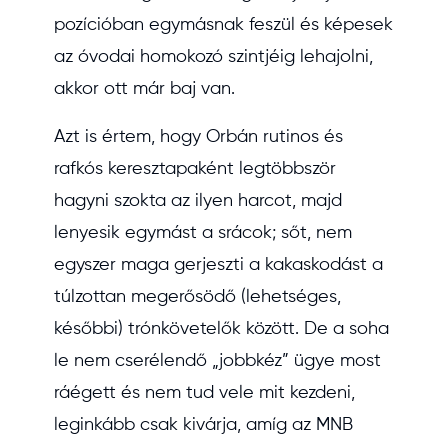
pozícióban egymásnak feszül és képesek
az óvodai homokozó szintjéig lehajolni,
akkor ott már baj van.
Azt is értem, hogy Orbán rutinos és
rafkós keresztapaként legtöbbször
hagyni szokta az ilyen harcot, majd
lenyesik egymást a srácok; sőt, nem
egyszer maga gerjeszti a kakaskodást a
túlzottan megerősödő (lehetséges,
későbbi) trónkövetelők között. De a soha
le nem cserélendő „jobbkéz” ügye most
ráégett és nem tud vele mit kezdeni,
leginkább csak kivárja, amíg az MNB