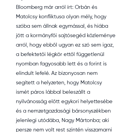
Bloomberg már arról írt: Orbán és
Matolcsy konfliktusa olyan mély, hogy
szóba sem állnak egymással, és hiába
jött a kormányfői sajtósegéd közleménye
arról, hogy ebből ugyan ez szó sem igaz,
a befektetői légkör ettől függetlenül
nyomban fagyosabb lett és a forint is
elindult lefelé. Az bizonyosan nem
segített a helyzeten, hogy Matolcsy
ismét páros lábbal beleszállt a
nyilvánosság előtt egykori helyettesébe
és a nemzetgazdasági bársonyszékben
jelenlegi utódába, Nagy Mártonba; aki
persze nem volt rest szintén visszamarni