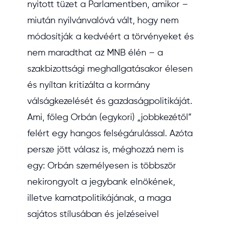
nyitott tüzet a Parlamentben, amikor –
miután nyilvánvalóvá vált, hogy nem
módosítják a kedvéért a törvényeket és
nem maradthat az MNB élén – a
szakbizottsági meghallgatásakor élesen
és nyíltan kritizálta a kormány
válságkezelését és gazdaságpolitikáját.
Ami, főleg Orbán (egykori) „jobbkezétől”
felért egy hangos felségárulással. Azóta
persze jött válasz is, méghozzá nem is
egy: Orbán személyesen is többször
nekirongyolt a jegybank elnökének,
illetve kamatpolitikájának, a maga
sajátos stílusában és jelzéseivel