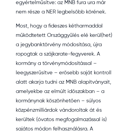
egyértelműsítve: az MNB fura ura már
nem része a NER legbelsőbb körének.
Most, hogy a fideszes kétharmaddal
működtetett Országgyűlés elé kerül(het)
a jegybanktörvény módosítása, újra
ropogtak a szájkarate-fegyverek. A
kormány a törvénymódosítással –
leegyszerűsítve – erősebb saját kontroll
alatt akarja tudni az MNB alapítványait,
amelyekbe az elmúlt időszakban – a
kormánynak köszönhetően – súlyos
közpénzmilliárdok vándoroltak át és
kerültek (óvatos megfogalmazással is)
sajátos módon felhasználásra. A