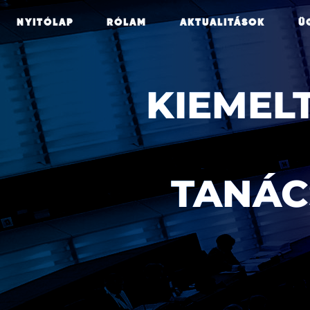
NYITÓLAP
RÓLAM
AKTUALITÁSOK
Ü
KIEMEL
TANÁC