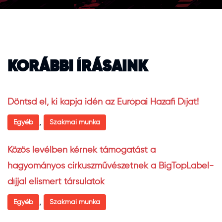
KORÁBBI ÍRÁSAINK
Döntsd el, ki kapja idén az Európai Hazafi Díjat!
,
Egyéb
Szakmai munka
Közös levélben kérnek támogatást a
hagyományos cirkuszművészetnek a BigTopLabel-
díjjal elismert társulatok
,
Egyéb
Szakmai munka