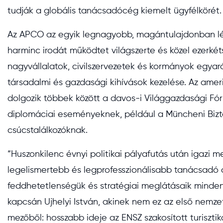
tudják a globális tanácsadócég kiemelt ügyfélkörét
Az APCO az egyik legnagyobb, magántulajdonban lé
harminc irodát működtet világszerte és közel ezerkét
nagyvállalatok, civilszervezetek és kormányok egyará
társadalmi és gazdasági kihívások kezelése. Az amer
dolgozik többek között a davos-i Világgazdasági Fóru
diplomáciai eseményeknek, például a Müncheni Bizt
csúcstalálkozóknak.
“Huszonkilenc évnyi politikai pályafutás után igazi 
legelismertebb és legprofesszionálisabb tanácsadó 
feddhetetlenségük és stratégiai meglátásaik minden
kapcsán Ujhelyi István, akinek nem ez az első nemzetk
mezőből: hosszabb ideje az ENSZ szakosított turiszti