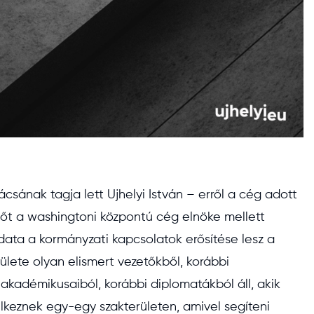
sának tagja lett Ujhelyi István – erről a cég adott
előt a washingtoni központú cég elnöke mellett
adata a kormányzati kapcsolatok erősítése lesz a
lete olyan elismert vezetőkből, korábbi
 akadémikusaiból, korábbi diplomatákból áll, akik
elkeznek egy-egy szakterületen, amivel segíteni