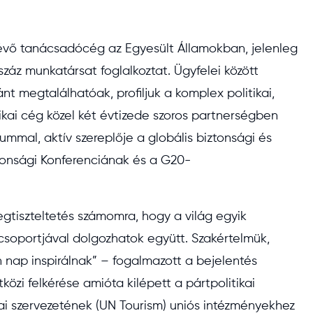
.
vő tanácsadócég az Egyesült Államokban, jelenleg
száz munkatársat foglalkoztat. Ügyfelei között
nt megtalálhatóak, profiljuk a komplex politikai,
ikai cég közel két évtizede szoros partnerségben
mmal, aktív szereplője a globális biztonsági és
onsági Konferenciának és a G20-
megtiszteltetés számomra, hogy a világ egyik
csoportjával dolgozhatok együtt. Szakértelmük,
 nap inspirálnak” – fogalmazott a bejelentés
özi felkérése amióta kilépett a pártpolitikai
kai szervezetének (UN Tourism) uniós intézményekhez