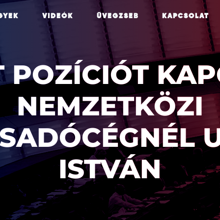
GYEK
VIDEÓK
ÜVEGZSEB
KAPCSOLAT
T POZÍCIÓT KAP
NEMZETKÖZI
SADÓCÉGNÉL U
ISTVÁN