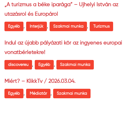
„A turizmus a béke iparága” – Ujhelyi István az
utazásról és Európáról
,
,
,
Egyéb
Interjúk
Szakmai munka
Turizmus
Indul az újabb pályázati kör az ingyenes európai
vonatbérletekre!
,
,
discovereu
Egyéb
Szakmai munka
Miért? – KlikkTv / 2026.03.04.
,
,
Egyéb
Médiatár
Szakmai munka