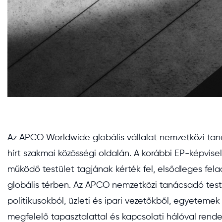
Az APCO Worldwide globális vállalat nemzetközi tanác
hírt szakmai közösségi oldalán. A korábbi EP-képvis
működő testület tagjának kérték fel, elsődleges fel
globális térben. Az APCO nemzetközi tanácsadó testü
politikusokból, üzleti és ipari vezetőkből, egyetemek
megfelelő tapasztalattal és kapcsolati hálóval rend