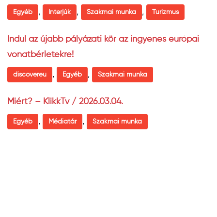
,
,
,
Egyéb
Interjúk
Szakmai munka
Turizmus
Indul az újabb pályázati kör az ingyenes európai
vonatbérletekre!
,
,
discovereu
Egyéb
Szakmai munka
Miért? – KlikkTv / 2026.03.04.
,
,
Egyéb
Médiatár
Szakmai munka