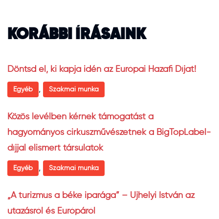
KORÁBBI ÍRÁSAINK
Döntsd el, ki kapja idén az Európai Hazafi Díjat!
,
Egyéb
Szakmai munka
Közös levélben kérnek támogatást a
hagyományos cirkuszművészetnek a BigTopLabel-
díjjal elismert társulatok
,
Egyéb
Szakmai munka
„A turizmus a béke iparága” – Ujhelyi István az
utazásról és Európáról