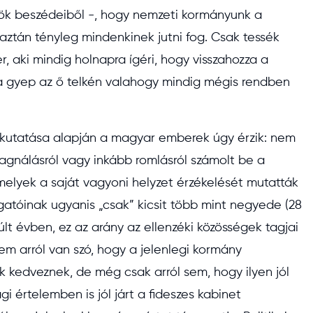
nök beszédeiből -, hogy nemzeti kormányunk a
ztán tényleg mindenkinek jutni fog. Csak tessék
r, aki mindig holnapra ígéri, hogy visszahozza a
 a gyep az ő telkén valahogy mindig mégis rendben
bb kutatása alapján a magyar emberek úgy érzik: nem
tagnálásról vagy inkább romlásról számolt be a
melyek a saját vagyoni helyzet érzékelését mutatták
gatóinak ugyanis „csak” kicsit több mint negyede (28
lt évben, ez az arány az ellenzéki közösségek tagjai
m arról van szó, hogy a jelenlegi kormány
k kedveznek, de még csak arról sem, hogy ilyen jól
i értelemben is jól járt a fideszes kabinet