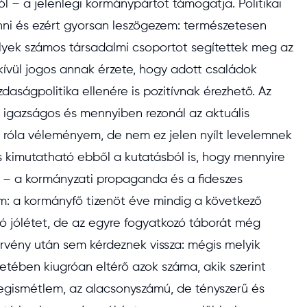
ól – a jelenlegi kormánypártot támogatja. Politikai
ni és ezért gyorsan leszögezem: természetesen
lyek számos társadalmi csoportot segítettek meg az
kívül jogos annak érzete, hogy adott családok
aságpolitika ellenére is pozitívnak érezhető. Az
 igazságos és mennyiben rezonál az aktuális
s róla véleményem, de nem ez jelen nyílt levelemnek
és kimutatható ebből a kutatásból is, hogy mennyire
 – a kormányzati propaganda és a fideszes
m: a kormányfő tizenöt éve mindig a következő
ró jólétet, de az egyre fogyatkozó táborát még
érvény után sem kérdeznek vissza: mégis melyik
setében kiugróan eltérő azok száma, akik szerint
megismétlem, az alacsonyszámú, de tényszerű és