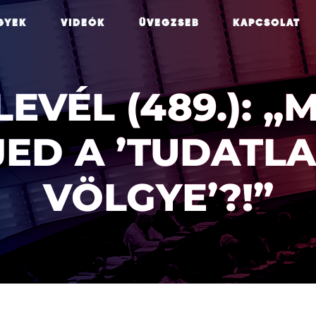
GYEK
VIDEÓK
ÜVEGZSEB
KAPCSOLAT
LEVÉL (489.): 
JED A ’TUDATL
VÖLGYE’?!”