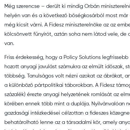
Még szerencse – derült ki mindig Orbán miniszterel
helyén van és a következő bőségkosárból most már a
még kicsit várni. A Fidesz miniszterelnöke az az embe
kölcsönvett fűnyírót, aztán soha nem látod vele, de
van.
Friss érdekesség, hogy a Policy Solutions legfrisse
hozott anyagi javulást számukra az elmúlt időszak, s
többség. Tanulságos volt nézni azokat az ábrákat, a
a különböző pártpolitikai táborokban. A Fidesz támo
százalék) érezte anyagi helyzetének romlását az elmú
körében ennek több mint a duplája. Nyilvánvalóan ne
gazdasági intézkedései célzottan a fideszes közegne
behatárolható lenne az a társadalmi kör, amely anyag