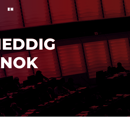
EN
„MEDDIG
ANOK