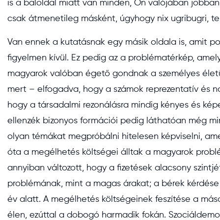
is a baloldal miatt van minden, Ön valójában jobban é
csak átmenetileg másként, úgyhogy nix ugribugri, t
Van ennek a kutatásnak egy másik oldala is, amit 
figyelmen kívül. Ez pedig az a problématérkép, amely 
magyarok valóban égető gondnak a személyes életüke
mert – elfogadva, hogy a számok reprezentatív és n
hogy a társadalmi rezonálásra mindig kényes és képe
ellenzék bizonyos formációi pedig láthatóan még m
olyan témákat megpróbálni hitelesen képviselni, ame
óta a megélhetés költségei álltak a magyarok probl
annyiban változott, hogy a fizetések alacsony szint
problémának, mint a magas árakat; a bérek kérdése a
év alatt. A megélhetés költségeinek feszítése a más
élen, ezúttal a dobogó harmadik fokán. Szociáldem