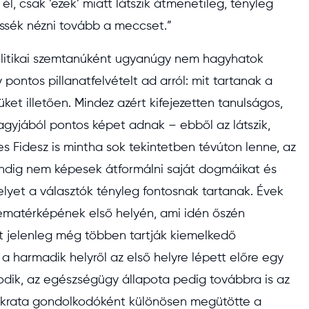
l, csak ’ezek’ miatt látszik átmenetileg, tényleg
essék nézni tovább a meccset.”
politikai szemtanúként ugyanúgy nem hagyhatok
pontos pillanatfelvételt ad arról: mit tartanak a
t illetően. Mindez azért kifejezetten tanulságos,
agyjából pontos képet adnak – ebből az látszik,
s Fidesz is mintha sok tekintetben tévúton lenne, az
indig nem képesek átformálni saját dogmáikat és
lyet a választók tényleg fontosnak tartanak. Évek
ématérképének első helyén, ami idén őszén
jét jelenleg még többen tartják kiemelkedő
 harmadik helyről az első helyre lépett előre egy
odik, az egészségügy állapota pedig továbbra is az
okrata gondolkodóként különösen megütötte a