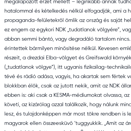
megalapozott érzet mellett – leginkább annak tud
hatalommal és kételkedés nélkül elfogadják, ami a ho
propaganda-felületekről ömlik az ország és saját h
ez engem az egykori NDK „tudatlanok völgyére”, vagy
abban semmi bántó, vagy degradáló tartalom nincs.
érintettek bármilyen minősítése nélkül. Kevesen emlé
részeit, a drezdai Elba-völgyet és Greifswald környéké
(„tudatlanok völgye”), itt ugyanis fizikailag-techni
tévé és rádió adása, vagyis, ha akartak sem fértek vo
blokkban élők, csak az jutott nekik, amit az NDK álla
ebben is: aki csak a KESMA-médiumokat olvassa, az 
követi, az kizárólag azzal találkozik, hogy nálunk m
lesz, és tulajdonképpen már most tökre rendben is l
magyarok ellen összeesküvő ’tuggyukkik. „Amit az ár