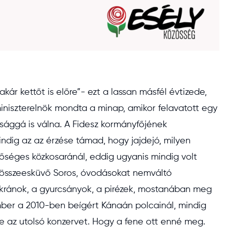
r kettőt is előre”- ezt a lassan másfél évtizede,
iniszterelnök mondta a minap, amikor felavatott egy
ósággá is válna. A Fidesz kormányfőjének
dig az az érzése támad, hogy jajdejó, milyen
őséges közkosaránál, eddig ugyanis mindig volt
ágösszeesküvő Soros, óvodásokat nemváltó
 ukránok, a gyurcsányok, a pirézek, mostanában meg
mber a 2010-ben beígért Kánaán polcainál, mindig
te az utolsó konzervet. Hogy a fene ott enné meg.