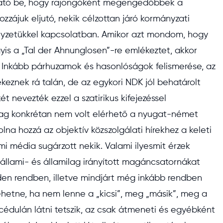
ható be, hogy rajongóként megengedőbbek a
zzájuk eljutó, nekik célzottan járó kormányzati
elyzetükkel kapcsolatban. Amikor azt mondom, hogy
is a „Tal der Ahnunglosen”-re emlékeztet, akkor
 Inkább párhuzamok és hasonlóságok felismerése, az
keznek rá talán, de az egykori NDK jól behatárolt
t nevezték ezzel a szatirikus kifejezéssel
kailag konkrétan nem volt elérhető a nyugat-német
lna hozzá az objektív közszolgálati hírekhez a keleti
mi média sugárzott nekik. Valami ilyesmit érzek
állami- és államilag irányított magáncsatornákat
inden rendben, illetve mindjárt még inkább rendben
ehetne, ha nem lenne a „kicsi”, meg „másik”, meg a
cédulán látni tetszik, az csak átmeneti és egyébként