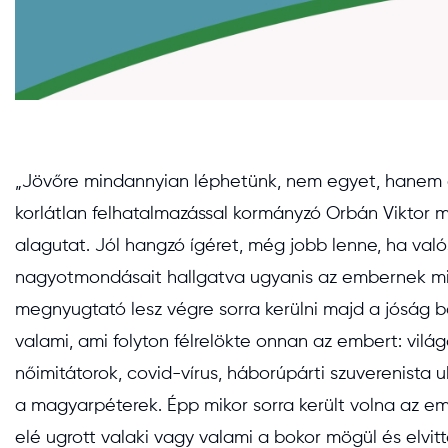
„Jövőre mindannyian léphetünk, nem egyet, hanem aká
korlátlan felhatalmazással kormányzó Orbán Viktor m
alagutat. Jól hangzó ígéret, még jobb lenne, ha val
nagyotmondásait hallgatva ugyanis az embernek min
megnyugtató lesz végre sorra kerülni majd a jóság b
valami, ami folyton félrelökte onnan az embert: vil
nőimitátorok, covid-vírus, háborúpárti szuverenista
a magyarpéterek. Épp mikor sorra került volna az e
elé ugrott valaki vagy valami a bokor mögül és elvit