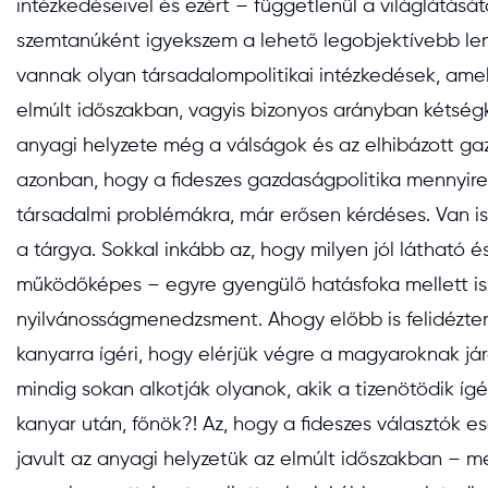
intézkedéseivel és ezért – függetlenül a világlátását
szemtanúként igyekszem a lehető legobjektívebb len
vannak olyan társadalompolitikai intézkedések, ame
elmúlt időszakban, vagyis bizonyos arányban kétség
anyagi helyzete még a válságok és az elhibázott gazd
azonban, hogy a fideszes gazdaságpolitika mennyire
társadalmi problémákra, már erősen kérdéses. Van i
a tárgya. Sokkal inkább az, hogy milyen jól látható 
működőképes – egyre gyengülő hatásfoka mellett is
nyilvánosságmenedzsment. Ahogy előbb is felidézte
kanyarra ígéri, hogy elérjük végre a magyaroknak já
mindig sokan alkotják olyanok, akik a tizenötödik íg
kanyar után, főnök?! Az, hogy a fideszes választók e
javult az anyagi helyzetük az elmúlt időszakban – 