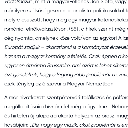
védelmezik
”, mint a magyar-ellenes Ján Slota, vag
már ilyen szélsőségesen nacionalista politikusokkal
mélyre csúszott, hogy még egy magyar katonasírokat 
romániai elnökválasztáson. (Sőt, a hírek szerint még
cég nyomta, amelynek köze volt/van az egykori Áll
Európát szidjuk – akaratlanul is a kormányzat érdek
hanem a magyar kormány a felelős. Csak éppen a k
ügyesen áthárítja Brüsszelre, ami azért is lehet siker
azt gondoltuk, hogy a legnagyobb problémát a szuver
ezek tényleg az ő szavai a Magyar Nemzetben.
A már hivatkozott szentpétervári találkozás és pálfo
megállapításaira hívnám fel még a figyelmet. Néhány
és hirtelen új alapokra akarta helyezni az orosz-mag
hasábjain: „
De, hogy egy másik, akut problémát is em