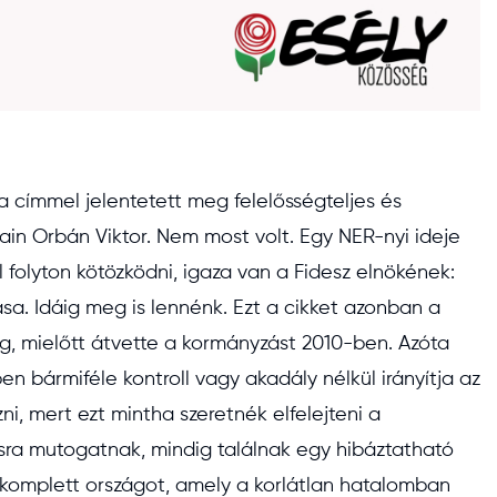
 a címmel jelentetett meg felelősségteljes és
ain Orbán Viktor. Nem most volt. Egy NER-nyi ideje
 folyton kötözködni, igaza van a Fidesz elnökének:
a. Idáig meg is lennénk. Ezt a cikket azonban a
g, mielőtt átvette a kormányzást 2010-ben. Azóta
 bármiféle kontroll vagy akadály nélkül irányítja az
zni, mert ezt mintha szeretnék elfelejteni a
sra mutogatnak, mindig találnak egy hibáztatható
komplett országot, amely a korlátlan hatalomban