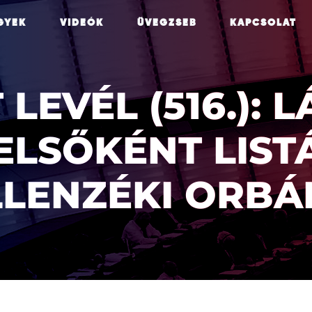
GYEK
VIDEÓK
ÜVEGZSEB
KAPCSOLAT
 LEVÉL (516.): 
ELSŐKÉNT LIST
LLENZÉKI ORBÁ