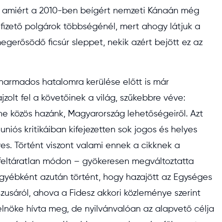
t, amiért a 2010-ben beígért nemzeti Kánaán még
izető polgárok többségénél, mert ahogy látjuk a
egerősödő ficsúr sleppet, nekik azért bejött ez az
tharmados hatalomra kerülése előtt is már
jzolt fel a követőinek a világ, szűkebbre véve:
nne közös hazánk, Magyarország lehetőségeiről. Azt
iós kritikáiban kifejezetten sok jogos és helyes
es. Történt viszont valami ennek a cikknek a
feltáratlan módon – gyökeresen megváltoztatta
gyébként azután történt, hogy hazajött az Egységes
zusáról, ahova a Fidesz akkori közleménye szerint
elnöke hívta meg, de nyilvánvalóan az alapvető célja