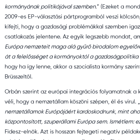
kormányának politikájával szemben
.” (Ezeket a mon
2009-es EP-választási pártprogramból veszi kölcsön,
kifejti, hogy a gazdasági problémákkal szemben iga
csatlakozás jelentene. Az egyik legszebb mondat, ami
Európa nemzeteit maga alá gyűrő birodalom egyelőre b
át a felelősséget a kormányoktól a gazdaságpolitika 
hogy ha így lenne, akkor a szocialista kormány szerin
Brüsszeltől.
Orbán szerint az európai integrációs folyamatnak a k
véli, hogy a nemzetállam köszöni szépen, él és virul. 
nemzetállamok Európájáért kardoskodnunk, mint ah
központosított, szuperállami Európa sem. Ismétlem: ez
Fidesz-elnök. Azt is hosszan fejtegeti negatív példak