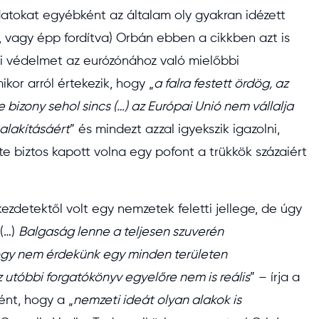
datokat egyébként az általam oly gyakran idézett
 vagy épp fordítva) Orbán ebben a cikkben azt is
zi védelmet az eurózónához való mielőbbi
kor arról értekezik, hogy „
a falra festett ördög, az
izony sehol sincs (…) az Európai Unió nem vállalja
alakításáért
” és mindezt azzal igyekszik igazolni,
te biztos kapott volna egy pofont a trükkök százaiért
ezdetektől volt egy nemzetek feletti jellege, de úgy
„(…)
Balgaság lenne a teljesen szuverén
ogy nem érdekünk egy minden területen
 utóbbi forgatókönyv egyelőre nem is reális
” – írja a
ént, hogy a „
nemzeti ideát olyan alakok is