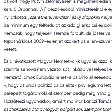
az volt, hogy Putyin személyesen is megismerkedjen
kerülő Orbánnal. A Fidesz későbbi miniszterelnöke e
nyilatkozta: „
szeretnénk rendezni és új alapokra hely
be minimum egy félfordulat az addigi erkölcsi és pol
nemcsak, hogy teljesen szembe fordult, de jószerive
taposná kicsit 2009-es énjét azokért az ellen-szuve
vetett.
Ez a hivatkozott Magyar Nemzet-cikk ugyanis azzal k
szerinte sehova nem vezető, sőt, inkább veszélyes k
nemzetállamok Európája lehet-e az Unió sikeresebb 
-, hogy az uniós politizálás az elitek privilégiuma le
belépett tagállamokkal szemben pedig még mindig d
Hozzáteszi ugyanakkor, amiért ma már Lánczi Tamás bi
csatlakozása óta a magyar polgárt sok szempontból 