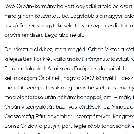
lévő Orbán-kormány helyett egyedül a felelős azér
mindig nem köszöntött be. Legalábbis a magyar adóf
luxizó fideszes nagytőkéseket és a közpénz-diétán m
orbáni rendszer. Legalább nekik.
De, vissza a cikkhez, mert megéri. Orbán Viktor a ké
kifejezetten konkrét vállalásokat, iránymutatásokat ra
Európa dolgairól. A mi közös Európánk dolgairól, be
kell mondjam Önöknek, hogy a 2009 környéki Fidesz un
mondat szerepelt. Sok még ma is helytálló és érvény
megjelentetése után néhány hónappal, ami – máig 
Orbán viszonyulását bizonyos kérdésekhez. Mindez e
Oroszország Párt novemberi, szentpétervári kongress
Borisz Grizlov, a putyin-párt legfelsőbb tanácsának 