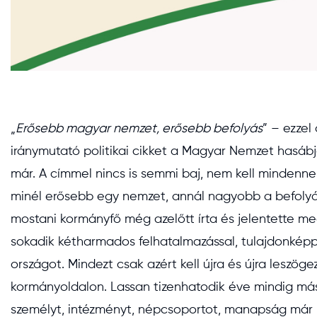
„
Erősebb magyar nemzet, erősebb befolyás
” – ezzel
iránymutató politikai cikket a Magyar Nemzet hasábj
már. A címmel nincs is semmi baj, nem kell mindennel
minél erősebb egy nemzet, annál nagyobb a befolyás
mostani kormányfő még azelőtt írta és jelentette me
sokadik kétharmados felhatalmazással, tulajdonképpen
országot. Mindezt csak azért kell újra és újra leszöge
kormányoldalon. Lassan tizenhatodik éve mindig má
személyt, intézményt, népcsoportot, manapság már 