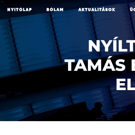
NYITÓLAP
RÓLAM
AKTUALITÁSOK
Ü
NYÍLT
TAMÁS 
E