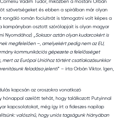
y Corneliu Vadim Tudor, miközben a mostani Orbán
 köt szövetségeket és ebben a spirálban már olyan
rongáló román fociultrát is támogatni volt képes a
 a kampányban osztott szórólapjait is olyan magyar
ami Nyomdához) „
Sokszor aztán olyan kudarcokért is
einek megfelelően –, amelyekért pedig nem az EU,
ormány kommunikációs gépezete a felelősséget
es, mert az Európai Unióhoz történt csatlakozásunkkor
enitásunk feladása jelenti
” – írta Orbán Viktor. Igen,
rdulás kapcsán az oroszokra vonatkozó
 hónappal azelőtt tehát, hogy találkozott Putyinnal
yar kapcsolatokat, még így írt a fideszes napilap
lítsünk: valószínű, hogy uniós tagságunk hiányában