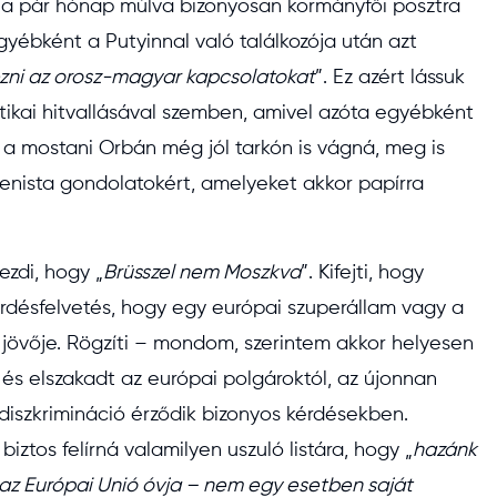
 a pár hónap múlva bizonyosan kormányfői posztra
gyébként a Putyinnal való találkozója után azt
ezni az orosz-magyar kapcsolatokat
”. Ez azért lássuk
itikai hitvallásával szemben, amivel azóta egyébként
l a mostani Orbán még jól tarkón is vágná, meg is
renista gondolatokért, amelyeket akkor papírra
ezdi, hogy „
Brüsszel nem Moszkva
”. Kifejti, hogy
érdésfelvetés, hogy egy európai szuperállam vagy a
jövője. Rögzíti – mondom, szerintem akkor helyesen
tt és elszakadt az európai polgároktól, az újonnan
iszkrimináció érződik bizonyos kérdésekben.
ztos felírná valamilyen uszuló listára, hogy „
hazánk
az Európai Unió óvja – nem egy esetben saját