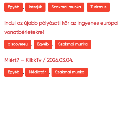
,
,
,
Egyéb
Interjúk
Szakmai munka
Turizmus
Indul az újabb pályázati kör az ingyenes európai
vonatbérletekre!
,
,
discovereu
Egyéb
Szakmai munka
Miért? – KlikkTv / 2026.03.04.
,
,
Egyéb
Médiatár
Szakmai munka