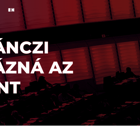
EN
LÁNCZI
ÁZNÁ AZ
NT