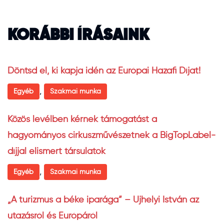
KORÁBBI ÍRÁSAINK
Döntsd el, ki kapja idén az Európai Hazafi Díjat!
,
Egyéb
Szakmai munka
Közös levélben kérnek támogatást a
hagyományos cirkuszművészetnek a BigTopLabel-
díjjal elismert társulatok
,
Egyéb
Szakmai munka
„A turizmus a béke iparága” – Ujhelyi István az
utazásról és Európáról