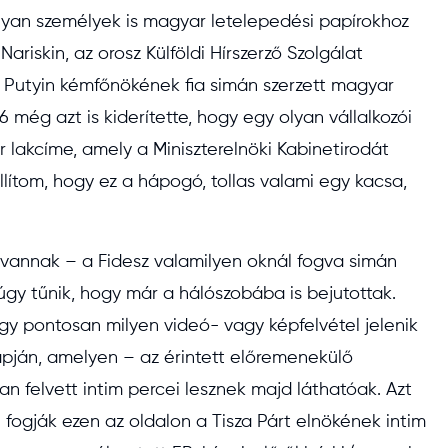
 olyan személyek is magyar letelepedési papírokhoz
Nariskin, az orosz Külföldi Hírszerző Szolgálat
ák: Putyin kémfőnökének fia simán szerzett magyar
6 még azt is kiderítette, hogy egy olyan vállalkozói
 lakcíme, amely a Miniszterelnöki Kabinetirodát
lítom, hogy ez a hápogó, tollas valami egy kacsa,
 vannak – a Fidesz valamilyen oknál fogva simán
gy tűnik, hogy már a hálószobába is bejutottak.
ogy pontosan milyen videó- vagy képfelvétel jelenik
pján, amelyen – az érintett előremenekülő
an felvett intim percei lesznek majd láthatóak. Azt
fogják ezen az oldalon a Tisza Párt elnökének intim