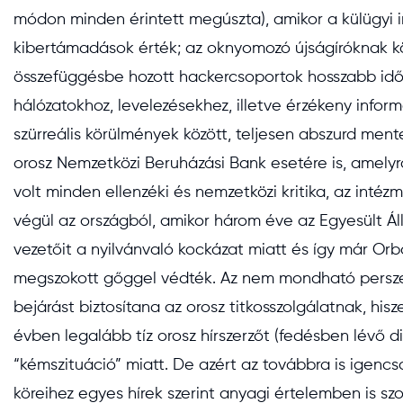
módon minden érintett megúszta), amikor a külügyi i
kibertámadások érték; az oknyomozó újságíróknak kö
összefüggésbe hozott hackercsoportok hosszabb időn 
hálózatokhoz, levelezésekhez, illetve érzékeny info
szürreális körülmények között, teljesen abszurd me
orosz Nemzetközi Beruházási Bank esetére is, amelyről 
volt minden ellenzéki és nemzetközi kritika, az inté
végül az országból, amikor három éve az Egyesült Ál
vezetőit a nyilvánvaló kockázat miatt és így már Orb
megszokott gőggel védték. Az nem mondható persze
bejárást biztosítana az orosz titkosszolgálatnak, his
évben legalább tíz orosz hírszerzőt (fedésben lévő di
“kémszituáció” miatt. De azért az továbbra is igenc
köreihez egyes hírek szerint anyagi értelemben is 