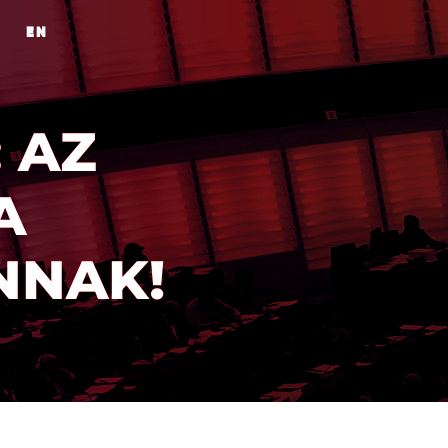
EN
: AZ
A
NNAK!