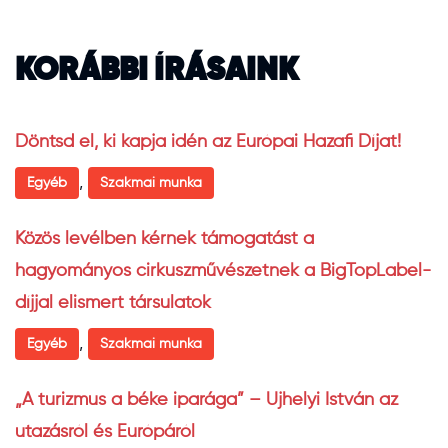
KORÁBBI ÍRÁSAINK
Döntsd el, ki kapja idén az Európai Hazafi Díjat!
,
Egyéb
Szakmai munka
Közös levélben kérnek támogatást a
hagyományos cirkuszművészetnek a BigTopLabel-
díjjal elismert társulatok
,
Egyéb
Szakmai munka
„A turizmus a béke iparága” – Ujhelyi István az
utazásról és Európáról