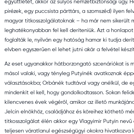
együttlétét, akkor az súlyos nemzetbiztonsági ügy. H
pirézek, egy puccsista párttárs, a szomszéd) ilyen fe
magyar titkosszolgálatoknak – ha már nem sikerült
leghatékonyabban fel kell deríteniük. Azt a honlapo
foglalták le, nyilván egy hatóság hamar ki tudja deríten
elvben egyszerűen el lehet jutni akár a felvétel kész
Az eset ugyanakkor hátborzongató szcenáriókat is me
másol valaki, vagy tényleg Putyinék avatkoznak é
választásokba; Orbánék tudtával vagy anélkül, de e
mindenkit el kell, hogy gondolkodtasson. Sokan felid
kilencvenes évek végéről, amikor az illető munkáján
Jelcin elnökhöz, családjához és köreihez köthető mér
titkosszolgálat élén akkor egy Vlagyimir Putyin nevű
teljesen váratlanul egészségügyi okokra hivatkozva 