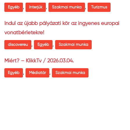
,
,
,
Egyéb
Interjúk
Szakmai munka
Turizmus
Indul az újabb pályázati kör az ingyenes európai
vonatbérletekre!
,
,
discovereu
Egyéb
Szakmai munka
Miért? – KlikkTv / 2026.03.04.
,
,
Egyéb
Médiatár
Szakmai munka