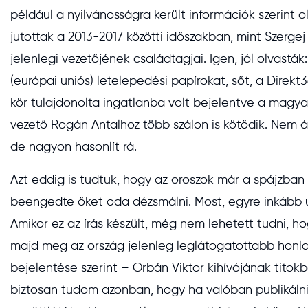
például a nyilvánosságra került információk szerint
jutottak a 2013-2017 közötti időszakban, mint Szergej 
jelenlegi vezetőjének családtagjai. Igen, jól olvast
(európai uniós) letelepedési papírokat, sőt, a Direkt3
kör tulajdonolta ingatlanba volt bejelentve a magyar
vezető Rogán Antalhoz több szálon is kötődik. Nem ál
de nagyon hasonlít rá.
Azt eddig is tudtuk, hogy az oroszok már a spájzban
beengedte őket oda dézsmálni. Most, egyre inkább ú
Amikor ez az írás készült, még nem lehetett tudni, h
majd meg az ország jelenleg leglátogatottabb honla
bejelentése szerint – Orbán Viktor kihívójának titokb
biztosan tudom azonban, hogy ha valóban publikálni 