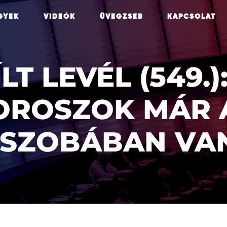
GYEK
VIDEÓK
ÜVEGZSEB
KAPCSOLAT
LT LEVÉL (549.)
OROSZOK MÁR 
SZOBÁBAN VA