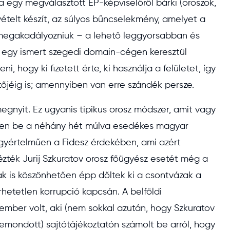
a egy megválasztott EP-képviselőről bárki (oroszok,
lvételt készít, az súlyos bűncselekmény, amelyet a
 megakadályozniuk – a lehető leggyorsabban és
t egy ismert szegedi domain-cégen keresztül
i, hogy ki fizetett érte, ki használja a felületet, így
ítőjéig is; amennyiben van erre szándék persze.
gnyit. Ez ugyanis tipikus orosz módszer, amit vagy
ppen be a néhány hét múlva esedékes magyar
gyértelműen a Fidesz érdekében, ami azért
ézték Jurij Szkuratov orosz főügyész esetét még a
ak is köszönhetően épp dőltek ki a csontvázak a
hetetlen korrupció kapcsán. A belföldi
 ember volt, aki (nem sokkal azután, hogy Szkuratov
lemondott) sajtótájékoztatón számolt be arról, hogy