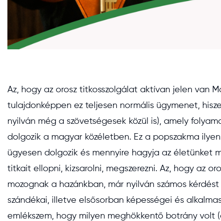
Az, hogy az orosz titkosszolgálat aktívan jelen van
tulajdonképpen ez teljesen normális ügymenet, hisz
nyilván még a szövetségesek közül is), amely folyam
dolgozik a magyar közéletben. Ez a popszakma ilyen,
ügyesen dolgozik és mennyire hagyja az életünket 
titkait ellopni, kizsarolni, megszerezni. Az, hogy az 
mozognak a hazánkban, már nyilván számos kérdést f
szándékai, illetve elsősorban képességei és alkalma
emlékszem, hogy milyen meghökkentő botrány volt 