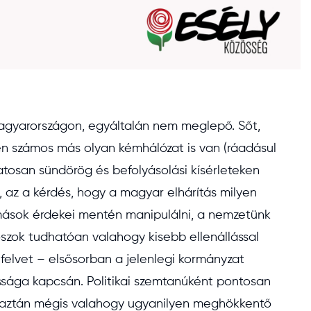
 Magyarországon, egyáltalán nem meglepő. Sőt,
en számos más olyan kémhálózat is van (ráadásul
atosan sündörög és befolyásolási kísérleteken
 az a kérdés, hogy a magyar elhárítás milyen
mások érdekei mentén manipulálni, a nemzetünk
oroszok tudhatóan valahogy kisebb ellenállással
elvet – elsősorban a jelenlegi kormányzat
ssága kapcsán. Politikai szemtanúként pontosan
(aztán mégis valahogy ugyanilyen meghökkentő