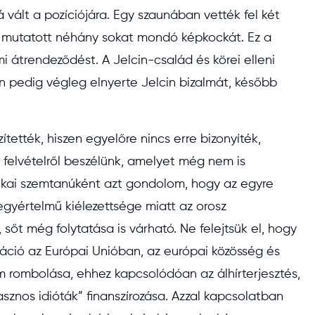
vált a pozíciójára. Egy szaunában vették fel két
is mutatott néhány sokat mondó képkockát. Ez a
 átrendeződést. A Jelcin-család és körei elleni
in pedig végleg elnyerte Jelcin bizalmát, később
ítették, hiszen egyelőre nincs erre bizonyíték,
n felvételről beszélünk, amelyet még nem is
itikai szemtanúként azt gondolom, hogy az egyre
egyértelmű kiélezettsége miatt az orosz
 sőt még folytatása is várható. Ne felejtsük el, hogy
lizáció az Európai Unióban, az európai közösség és
m rombolása, ehhez kapcsolódóan az álhírterjesztés,
sznos idióták” finanszírozása. Azzal kapcsolatban