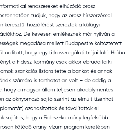
nformatikai rendszereket elhúzódó orosz
szönhetően tudjuk, hogy az orosz hírszerzéssel
keresztül hozzáférést szereztek a külügyi
rmációkhoz. De kevesen emlékeznek már nyilván a
ntességek megadása mellett Budapestre költöztetett
ordított, hogy egy titkosszolgálati trójai faló. Hiába
zményt a Fidesz-kormány csak akkor ebrudalta ki
lamok szankciós listára tette a bankot és annak
ánék számára is tarthatatlan volt – de addig a
, hogy a magyar állam teljesen akadálymentes
zen az oknyomozó sajtó szerint az elmúlt tizenhat
plomatát) azonosítottak és távolítottak el
sak sajátos, hogy a Fidesz-kormány legfelsőbb
szorosan kötődő arany-vízum program keretében