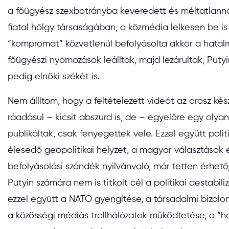
a főügyész szexbotrányba keveredett és méltatlanná 
fiatal hölgy társaságában, a közmédia lelkesen be 
“kompromat” közvetlenül befolyásolta akkor a hatalmi
főügyészi nyomozások leálltak, majd lezárultak, Puty
pedig elnöki székét is.
Nem állítom, hogy a feltételezett videót az orosz kész
ráadásul – kicsit abszurd is, de – egyelőre egy olya
publikáltak, csak fenyegettek vele. Ezzel együtt pol
élesedő geopolitikai helyzet, a magyar választások 
befolyásolási szándék nyilvánvaló, már tetten érhető,
Putyin számára nem is titkolt cél a politikai destabi
ezzel együtt a NATO gyengítése, a társadalmi bizalo
a közösségi médiás trollhálózatok működtetése, a “ha