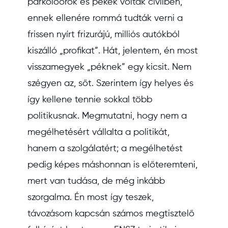
parkolóőrök és pékek voltak civilben,
ennek ellenére rommá tudták verni a
frissen nyírt frizurájú, milliós autókból
kiszálló „profikat”. Hát, jelentem, én most
visszamegyek „péknek” egy kicsit. Nem
szégyen az, sőt. Szerintem így helyes és
így kellene tennie sokkal több
politikusnak. Megmutatni, hogy nem a
megélhetésért vállalta a politikát,
hanem a szolgálatért; a megélhetést
pedig képes máshonnan is előteremteni,
mert van tudása, de még inkább
szorgalma. Én most így teszek,
távozásom kapcsán számos megtisztelő