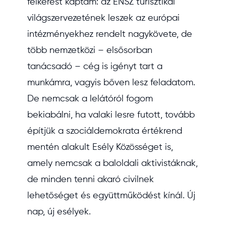
felkérést kaptam: az ENSZ turisztikai
világszervezetének leszek az európai
intézményekhez rendelt nagykövete, de
több nemzetközi – elsősorban
tanácsadó – cég is igényt tart a
munkámra, vagyis bőven lesz feladatom.
De nemcsak a lelátóról fogom
bekiabálni, ha valaki lesre futott, tovább
építjük a szociáldemokrata értékrend
mentén alakult Esély Közösséget is,
amely nemcsak a baloldali aktivistáknak,
de minden tenni akaró civilnek
lehetőséget és együttműködést kínál. Új
nap, új esélyek.