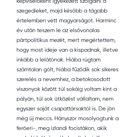
képviselőként igyekezett szolgálni a
szegedieket, majd később a tágabb
értelemben vett magyarságot. Harminc
év után teszem le az elsővonalas
pártpolitikus mezét, mert megértettem,
hogy most ideje van a kispadnak, illetve
inkább a lelátónak. Hiába rúgtam
számtalan gólt, hiába fűződik sok sikeres
szerelés a nevemhez, a betokosodott
viszonyok között túl sokáig voltam kint a
pályán, túl sok ütközést vállaltam, nem
egyszer saját csapattársaktól is. De jön
még új meccs. Hányszor mosolyogtunk a
feröeri-, meg izlandi focistákon, akik