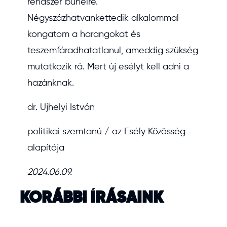
rendszer bűneire.
Négyszázhatvankettedik alkalommal
kongatom a harangokat és
teszemfáradhatatlanul, ameddig szükség
mutatkozik rá. Mert új esélyt kell adni a
hazánknak.
dr. Ujhelyi István
politikai szemtanú / az Esély Közösség
alapítója
2024.06.09.
KORÁBBI ÍRÁSAINK