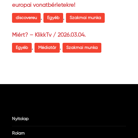
európai vonatbérletekre!
,
,
discovereu
Egyéb
Szakmai munka
Miért? – KlikkTv / 2026.03.04.
,
,
Egyéb
Médiatár
Szakmai munka
Nyitólap
Rólam