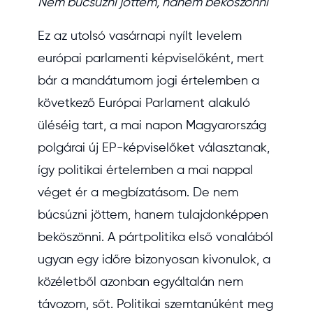
Nem búcsúzni jöttem, hanem beköszönni
Ez az utolsó vasárnapi nyílt levelem
európai parlamenti képviselőként, mert
bár a mandátumom jogi értelemben a
következő Európai Parlament alakuló
üléséig tart, a mai napon Magyarország
polgárai új EP-képviselőket választanak,
így politikai értelemben a mai nappal
véget ér a megbízatásom. De nem
búcsúzni jöttem, hanem tulajdonképpen
beköszönni. A pártpolitika első vonalából
ugyan egy időre bizonyosan kivonulok, a
közéletből azonban egyáltalán nem
távozom, sőt. Politikai szemtanúként meg