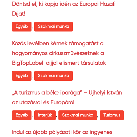
Döntsd el, ki kapja idén az Európai Hazafi
Díjat!
,
Egyéb
Szakmai munka
Közös levélben kérnek támogatást a
hagyományos cirkuszművészetnek a
BigTopLabel-díjjal elismert társulatok
,
Egyéb
Szakmai munka
„A turizmus a béke iparága” – Ujhelyi István
az utazásról és Európáról
,
,
,
Egyéb
Interjúk
Szakmai munka
Turizmus
Indul az újabb pályázati kör az ingyenes