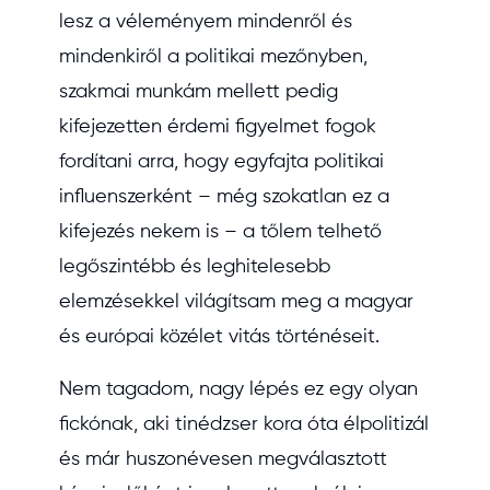
lesz a véleményem mindenről és
mindenkiről a politikai mezőnyben,
szakmai munkám mellett pedig
kifejezetten érdemi figyelmet fogok
fordítani arra, hogy egyfajta politikai
influenszerként – még szokatlan ez a
kifejezés nekem is – a tőlem telhető
legőszintébb és leghitelesebb
elemzésekkel világítsam meg a magyar
és európai közélet vitás történéseit.
Nem tagadom, nagy lépés ez egy olyan
fickónak, aki tinédzser kora óta élpolitizál
és már huszonévesen megválasztott