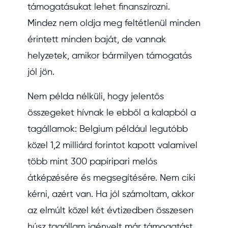
támogatásukat lehet finanszírozni.
Mindez nem oldja meg feltétlenül minden
érintett minden baját, de vannak
helyzetek, amikor bármilyen támogatás
jól jön.
Nem példa nélküli, hogy jelentős
összegeket hívnak le ebből a kalapból a
tagállamok: Belgium például legutóbb
közel 1,2 milliárd forintot kapott valamivel
több mint 300 papíripari melós
átképzésére és megsegítésére. Nem ciki
kérni, azért van. Ha jól számoltam, akkor
az elmúlt közel két évtizedben összesen
húsz tagállam igényelt már támogatást