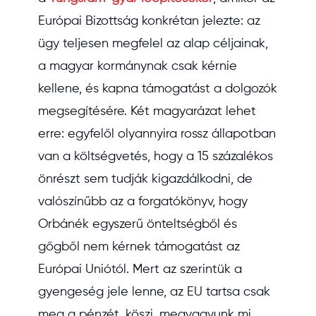
Európai Bizottság konkrétan jelezte: az
ügy teljesen megfelel az alap céljainak,
a magyar kormánynak csak kérnie
kellene, és kapna támogatást a dolgozók
megsegítésére. Két magyarázat lehet
erre: egyfelől olyannyira rossz állapotban
van a költségvetés, hogy a 15 százalékos
önrészt sem tudják kigazdálkodni, de
valószínűbb az a forgatókönyv, hogy
Orbánék egyszerű önteltségből és
gőgből nem kérnek támogatást az
Európai Uniótól. Mert az szerintük a
gyengeség jele lenne, az EU tartsa csak
meg a pénzét, köszi, megvagyunk mi