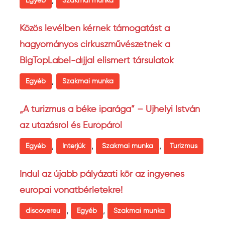
,
Egyéb
Szakmai munka
Közös levélben kérnek támogatást a
hagyományos cirkuszművészetnek a
BigTopLabel-díjjal elismert társulatok
,
Egyéb
Szakmai munka
„A turizmus a béke iparága” – Ujhelyi István
az utazásról és Európáról
,
,
,
Egyéb
Interjúk
Szakmai munka
Turizmus
Indul az újabb pályázati kör az ingyenes
európai vonatbérletekre!
,
,
discovereu
Egyéb
Szakmai munka