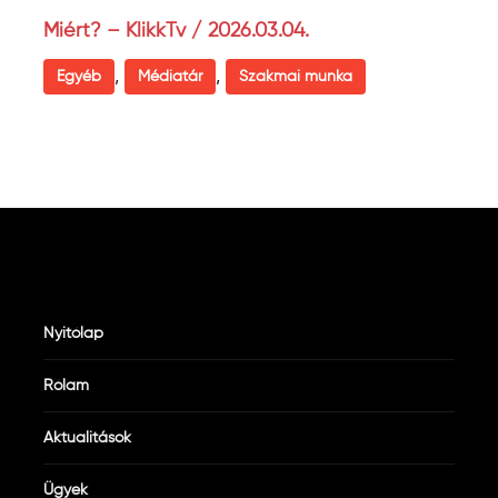
Miért? – KlikkTv / 2026.03.04.
,
,
Egyéb
Médiatár
Szakmai munka
Nyitólap
Rólam
Aktualitások
Ügyek