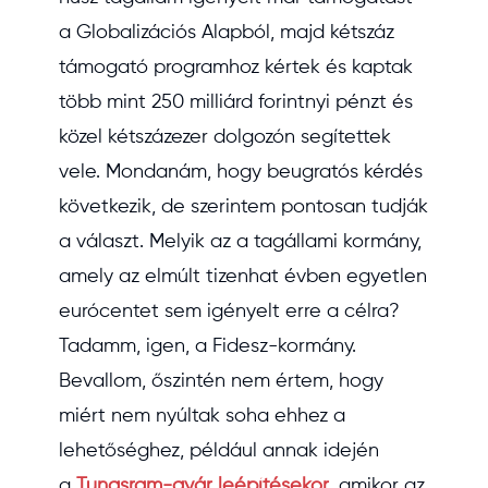
a Globalizációs Alapból, majd kétszáz
támogató programhoz kértek és kaptak
több mint 250 milliárd forintnyi pénzt és
közel kétszázezer dolgozón segítettek
vele. Mondanám, hogy beugratós kérdés
következik, de szerintem pontosan tudják
a választ. Melyik az a tagállami kormány,
amely az elmúlt tizenhat évben egyetlen
eurócentet sem igényelt erre a célra?
Tadamm, igen, a Fidesz-kormány.
Bevallom, őszintén nem értem, hogy
miért nem nyúltak soha ehhez a
lehetőséghez, például annak idején
a
Tungsram-gyár leépítésekor
, amikor az