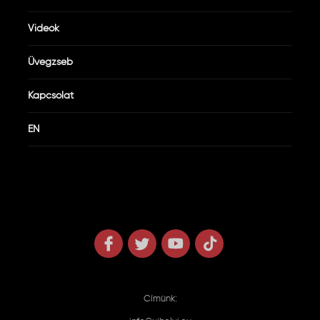
Videók
Üvegzseb
Kapcsolat
EN
Címünk: