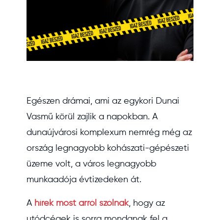
Egészen drámai, ami az egykori Dunai
Vasmű körül zajlik a napokban. A
dunaújvárosi komplexum nemrég még az
ország legnagyobb kohászati-gépészeti
üzeme volt, a város legnagyobb
munkaadója évtizedeken át.
A
hírek most arról szólnak
, hogy az
utódcégek is sorra mondanak fel a