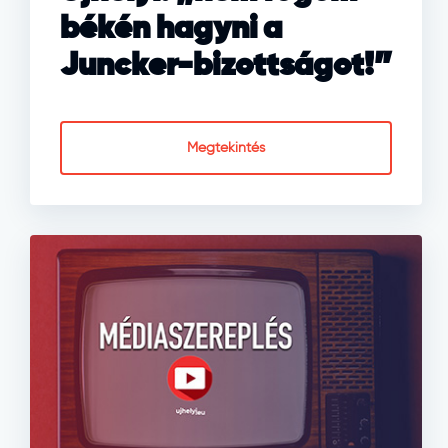
békén hagyni a
Juncker-bizottságot!”
Megtekintés