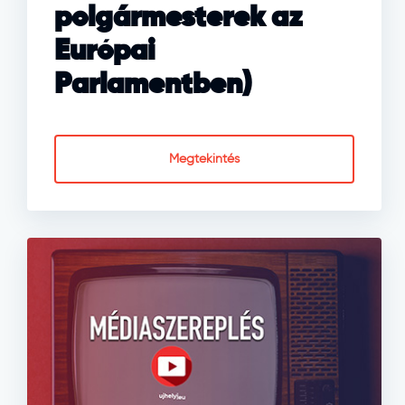
polgármesterek az
Európai
Parlamentben)
Megtekintés