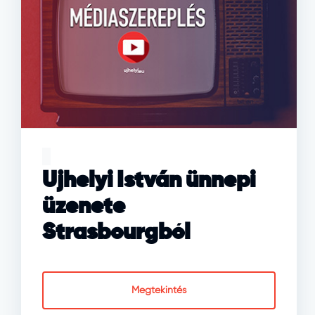
Ujhelyi István ünnepi
üzenete
Strasbourgból
Megtekintés