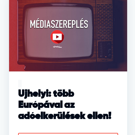
Ujhelyi: több
Európával az
adóelkerülések ellen!