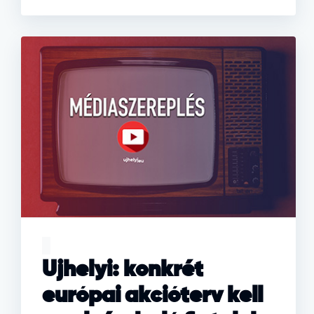
Ujhelyi: konkrét
európai akcióterv kell