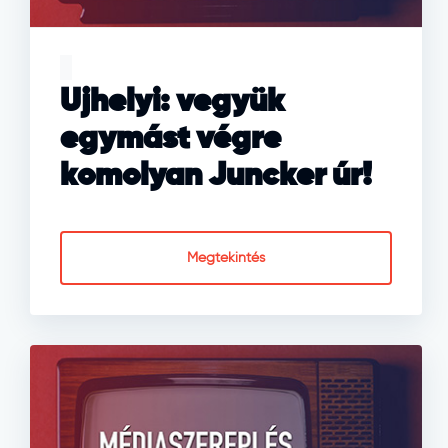
Ujhelyi: vegyük
egymást végre
komolyan Juncker úr!
Megtekintés