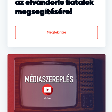
az elvándorló fiatalok
megsegítésére!
Megtekintés