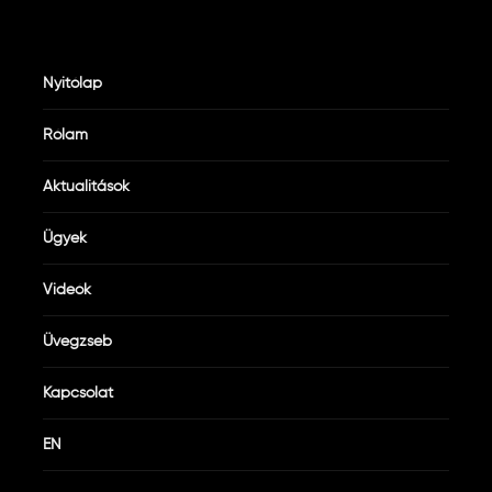
Nyitólap
Rólam
Aktualitások
Ügyek
Videók
Üvegzseb
Kapcsolat
EN