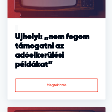
Ujhelyi: „nem fogom
támogatni az
adóelkerülési
példákat”
Megtekintés