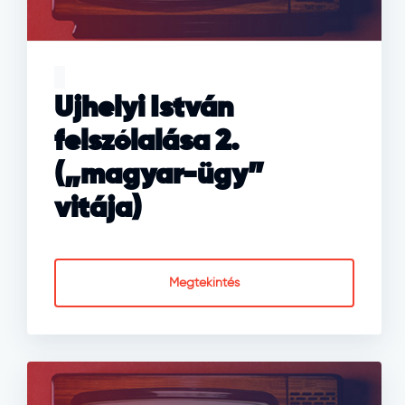
Ujhelyi István
felszólalása 2.
(„magyar-ügy”
vitája)
Megtekintés