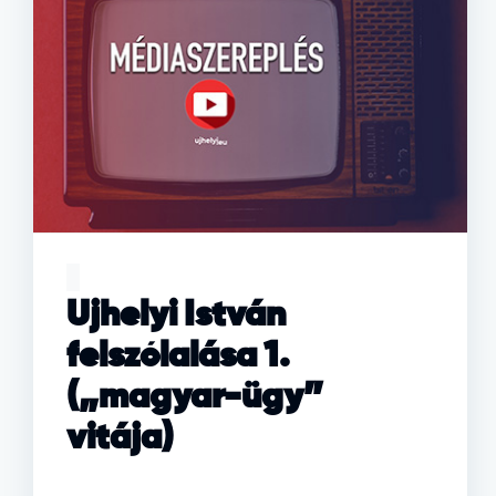
Ujhelyi István
felszólalása 1.
(„magyar-ügy”
vitája)