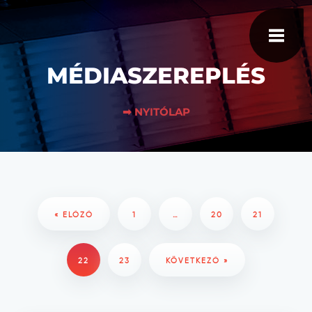
MÉDIASZEREPLÉS
➡ NYITÓLAP
« ELŐZŐ
1
…
20
21
22
23
KÖVETKEZŐ »