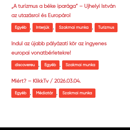
„A turizmus a béke iparága” – Ujhelyi István
az utazásról és Európáról
,
,
,
Egyéb
Interjúk
Szakmai munka
Turizmus
Indul az újabb pályázati kör az ingyenes
európai vonatbérletekre!
,
,
discovereu
Egyéb
Szakmai munka
Miért? – KlikkTv / 2026.03.04.
,
,
Egyéb
Médiatár
Szakmai munka