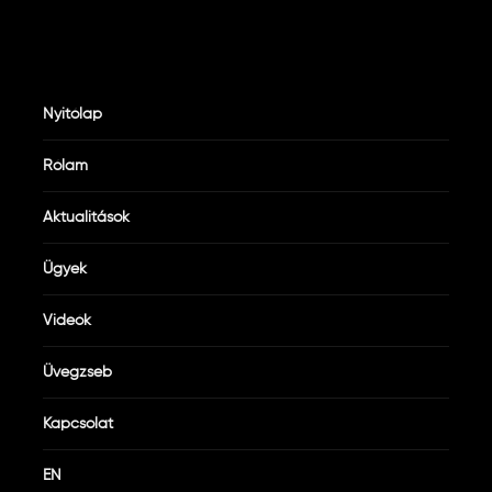
Nyitólap
Rólam
Aktualitások
Ügyek
Videók
Üvegzseb
Kapcsolat
EN