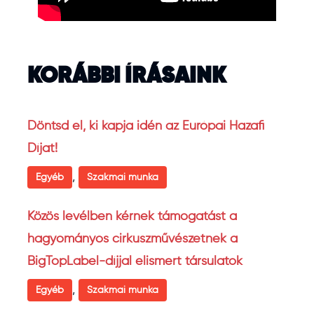
KORÁBBI ÍRÁSAINK
Döntsd el, ki kapja idén az Európai Hazafi
Díjat!
,
Egyéb
Szakmai munka
Közös levélben kérnek támogatást a
hagyományos cirkuszművészetnek a
BigTopLabel-díjjal elismert társulatok
,
Egyéb
Szakmai munka