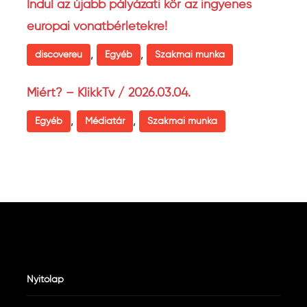
Indul az újabb pályázati kör az ingyenes
európai vonatbérletekre!
,
,
discovereu
Egyéb
Szakmai munka
Miért? – KlikkTv / 2026.03.04.
,
,
Egyéb
Médiatár
Szakmai munka
Nyitólap