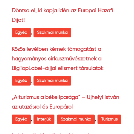
Döntsd el, ki kapja idén az Európai Hazafi
Díjat!
,
Egyéb
Szakmai munka
Közös levélben kérnek támogatást a
hagyományos cirkuszművészetnek a
BigTopLabel-díjjal elismert társulatok
,
Egyéb
Szakmai munka
„A turizmus a béke iparága” – Ujhelyi István
az utazásról és Európáról
,
,
,
Egyéb
Interjúk
Szakmai munka
Turizmus