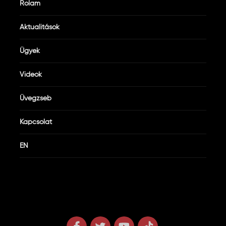
Rólam
Aktualitások
Ügyek
Videók
Üvegzseb
Kapcsolat
EN