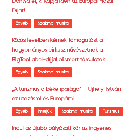
Döntsd el, ki kapja idén az Európai Hazafi
Díjat!
,
Egyéb
Szakmai munka
Közös levélben kérnek támogatást a
hagyományos cirkuszművészetnek a
BigTopLabel-díjjal elismert társulatok
,
Egyéb
Szakmai munka
„A turizmus a béke iparága” – Ujhelyi István
az utazásról és Európáról
,
,
,
Egyéb
Interjúk
Szakmai munka
Turizmus
Indul az újabb pályázati kör az ingyenes