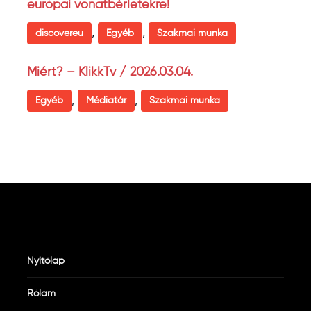
európai vonatbérletekre!
,
,
discovereu
Egyéb
Szakmai munka
Miért? – KlikkTv / 2026.03.04.
,
,
Egyéb
Médiatár
Szakmai munka
Nyitólap
Rólam