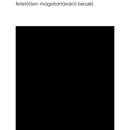
felelőtlen magatartásáról beszél.