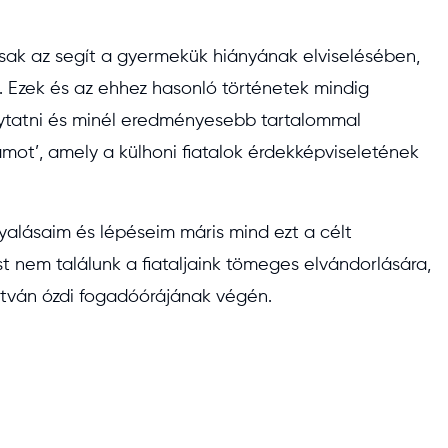
csak az segít a gyermekük hiányának elviselésében,
n. Ezek és az ehhez hasonló történetek mindig
ytatni és minél eredményesebb tartalommal
ot’, amely a külhoni fiatalok érdekképviseletének
gyalásaim és lépéseim máris mind ezt a célt
t nem találunk a fiataljaink tömeges elvándorlására,
István ózdi fogadóórájának végén.