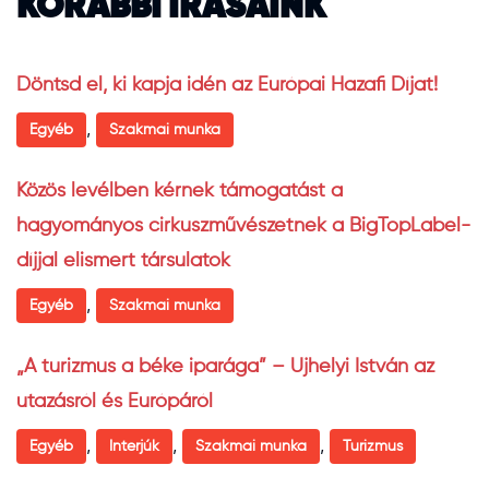
KORÁBBI ÍRÁSAINK
Döntsd el, ki kapja idén az Európai Hazafi Díjat!
,
Egyéb
Szakmai munka
Közös levélben kérnek támogatást a
hagyományos cirkuszművészetnek a BigTopLabel-
díjjal elismert társulatok
,
Egyéb
Szakmai munka
„A turizmus a béke iparága” – Ujhelyi István az
utazásról és Európáról
,
,
,
Egyéb
Interjúk
Szakmai munka
Turizmus