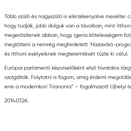
Több szülő és nagyszülő is elérzékenyülve mesélte: 
hogy tudják, jobb dolguk van a távolban, mint ittho
megerősítenek abban, hogy igenis kötelességem fol
megtölteni a nemrég meghirdetett ’Hazaváró-program
és itthoni esélyeiknek megteremtését tűzte ki célul.
Európai parlamenti képviselőként első hivatalos tár
szolgálták. Folytatni is fogom, amíg érdemi megoldás
erre a modernkori Trianonra” – fogalmazott Ujhelyi 
2014.07.26.