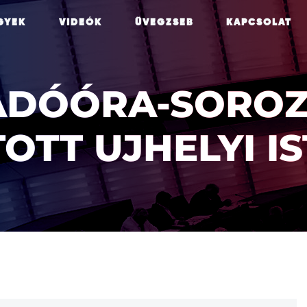
GYEK
VIDEÓK
ÜVEGZSEB
KAPCSOLAT
ADÓÓRA-SOROZ
TOTT UJHELYI I