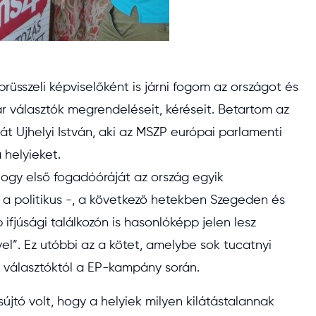
sszeli képviselőként is járni fogom az országot és
 választók megrendeléseit, kéréseit. Betartom az
át Ujhelyi István, aki az MSZP európai parlamenti
 helyieket.
 hogy első fogadóóráját az ország egyik
 a politikus -, a következő hetekben Szegeden és
ifjúsági találkozón is hasonlóképp jelen lesz
ével”. Ez utóbbi az a kötet, amelybe sok tucatnyi
a választóktól a EP-kampány során.
sújtó volt, hogy a helyiek milyen kilátástalannak