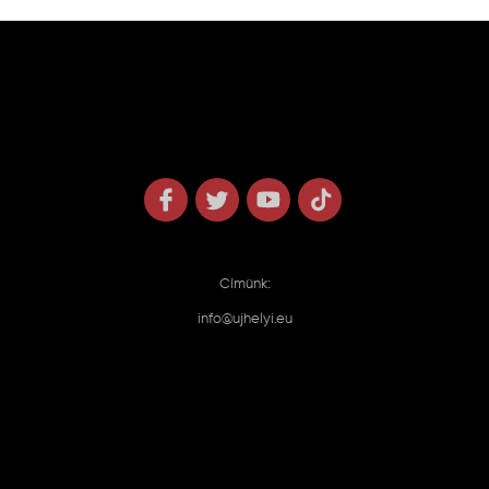
Címünk:
info@ujhelyi.eu