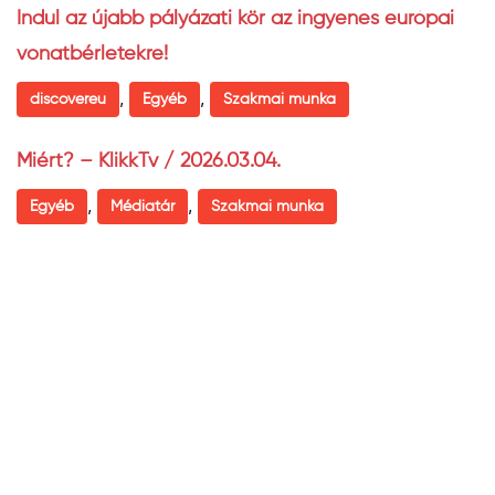
Indul az újabb pályázati kör az ingyenes európai
vonatbérletekre!
,
,
discovereu
Egyéb
Szakmai munka
Miért? – KlikkTv / 2026.03.04.
,
,
Egyéb
Médiatár
Szakmai munka