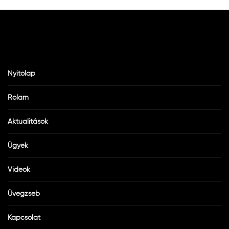
Nyitólap
Rólam
Aktualitások
Ügyek
Videók
Üvegzseb
Kapcsolat