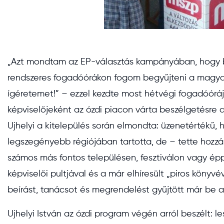
„Azt mondtam az EP-választás kampányában, hogy brü
rendszeres fogadóórákon fogom begyűjteni a magyar
ígéretemet!” – ezzel kezdte most hétvégi fogadóóráj
képviselőjeként az ózdi piacon várta beszélgetésre a
Ujhelyi a kitelepülés során elmondta: üzenetértékű,
legszegényebb régiójában tartotta, de – tette hozzá
számos más fontos településen, fesztiválon vagy épp 
képviselői pultjával és a már elhíresült „piros könyv
beírást, tanácsot és megrendelést gyűjtött már be 
Ujhelyi István az ózdi program végén arról beszélt: le