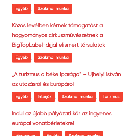
,
Egyéb
Szakmai munka
Közös levélben kérnek támogatást a
hagyományos cirkuszművészetnek a
BigTopLabel-díjjal elismert társulatok
,
Egyéb
Szakmai munka
„A turizmus a béke iparága” – Ujhelyi István
az utazásról és Európáról
,
,
,
Egyéb
Interjúk
Szakmai munka
Turizmus
Indul az újabb pályázati kör az ingyenes
európai vonatbérletekre!
,
,