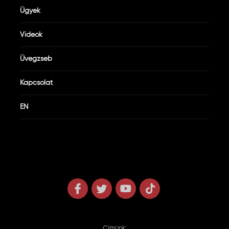
Ügyek
Videók
Üvegzseb
Kapcsolat
EN
Címünk: