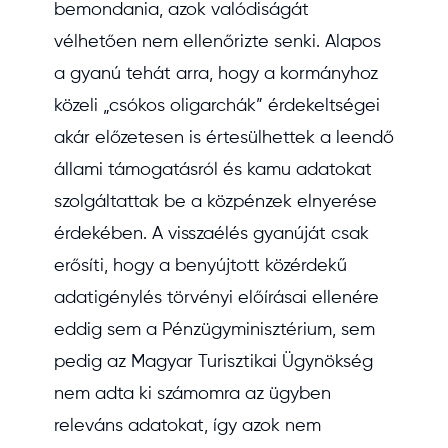
bemondania, azok valódiságát
vélhetően nem ellenőrizte senki. Alapos
a gyanú tehát arra, hogy a kormányhoz
közeli „csókos oligarchák” érdekeltségei
akár előzetesen is értesülhettek a leendő
állami támogatásról és kamu adatokat
szolgáltattak be a közpénzek elnyerése
érdekében. A visszaélés gyanúját csak
erősíti, hogy a benyújtott közérdekű
adatigénylés törvényi előírásai ellenére
eddig sem a Pénzügyminisztérium, sem
pedig az Magyar Turisztikai Ügynökség
nem adta ki számomra az ügyben
releváns adatokat, így azok nem