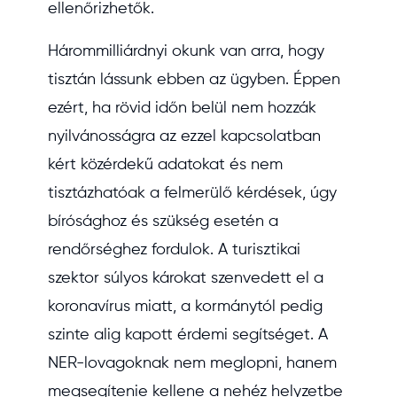
ellenőrizhetők.
Hárommilliárdnyi okunk van arra, hogy
tisztán lássunk ebben az ügyben. Éppen
ezért, ha rövid időn belül nem hozzák
nyilvánosságra az ezzel kapcsolatban
kért közérdekű adatokat és nem
tisztázhatóak a felmerülő kérdések, úgy
bírósághoz és szükség esetén a
rendőrséghez fordulok. A turisztikai
szektor súlyos károkat szenvedett el a
koronavírus miatt, a kormánytól pedig
szinte alig kapott érdemi segítséget. A
NER-lovagoknak nem meglopni, hanem
megsegítenie kellene a nehéz helyzetbe