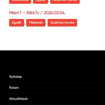
discovereu
Egyéb
Szakmai munka
Miért? – KlikkTv / 2026.03.04.
,
,
Egyéb
Médiatár
Szakmai munka
Nyitólap
Rólam
Aktualitások