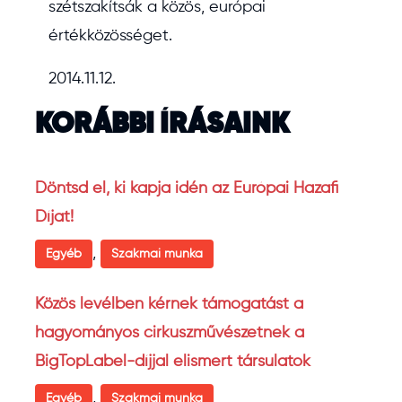
szétszakítsák a közös, európai
értékközösséget.
2014.11.12.
KORÁBBI ÍRÁSAINK
Döntsd el, ki kapja idén az Európai Hazafi
Díjat!
,
Egyéb
Szakmai munka
Közös levélben kérnek támogatást a
hagyományos cirkuszművészetnek a
BigTopLabel-díjjal elismert társulatok
,
Egyéb
Szakmai munka