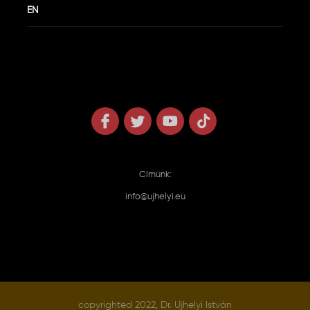
EN
Címünk:
info@ujhelyi.eu
copyrighted 2022, Dr. Ujhelyi István