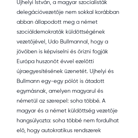
Ujhelyi István, a magyar szocialisták
delegációvezetője nem sokkal korábban
abban állapodott meg a német
szociáldemokraták küldöttségének
vezetőjével, Udo Bullmannal, hogy a
jövőben is képviselni és őrizni fogják
Európa huszonöt évvel ezelőtti
újraegyesítésének üzenetét. Ujhelyi és
Bullmann egy-egy pólót is átadott
egymásnak, amelyen magyarul és
németül az szerepel: soha többé. A
magyar és a német küldöttség vezetője
hangsúlyozta: soha többé nem fordulhat
elő, hogy autokratikus rendszerek