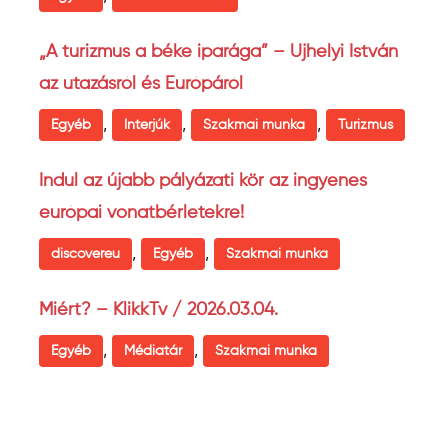
„A turizmus a béke iparága” – Ujhelyi István
az utazásról és Európáról
,
,
,
Egyéb
Interjúk
Szakmai munka
Turizmus
Indul az újabb pályázati kör az ingyenes
európai vonatbérletekre!
,
,
discovereu
Egyéb
Szakmai munka
Miért? – KlikkTv / 2026.03.04.
,
,
Egyéb
Médiatár
Szakmai munka