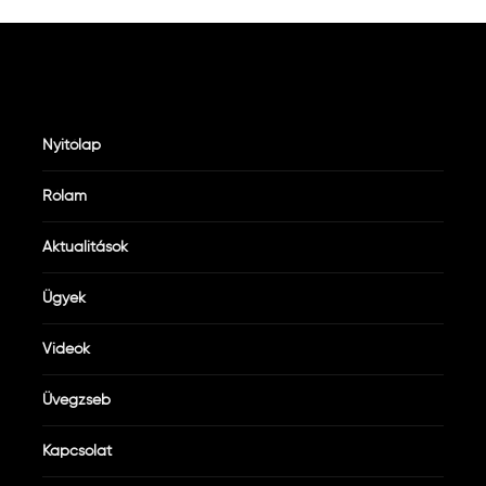
Nyitólap
Rólam
Aktualitások
Ügyek
Videók
Üvegzseb
Kapcsolat