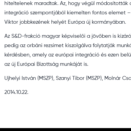
hiteltelenek maradtak. Az, hogy végül módosították a
integráció szempontjából kiemelten fontos elemet –
Viktor jobbkezének helyét Európa új kormányában.
Az S&D-frakció magyar képviselői a jövőben is kiz
pedig az orbáni rezsimet kiszolgálva folytatják mun
kérdésben, amely az európai integráció és ezen belü
az új Európai Bizottság munkáját is.
Ujhelyi István (MSZP), Szanyi Tibor (MSZP), Molnár Cs
2014.10.22.