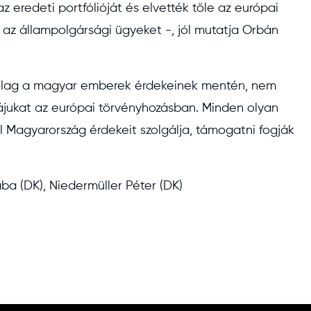
z eredeti portfólióját és elvették tőle az európai
 az állampolgársági ügyeket -, jól mutatja Orbán
árólag a magyar emberek érdekeinek mentén, nem
kájukat az európai törvényhozásban. Minden olyan
l Magyarország érdekeit szolgálja, támogatni fogják
aba (DK), Niedermüller Péter (DK)