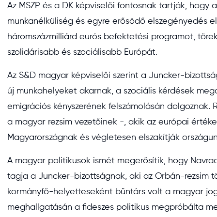
Az MSZP és a DK képviselői fontosnak tartják, hogy a
munkanélküliség és egyre erősödő elszegényedés ell
háromszázmilliárd eurós befektetési programot, törek
szolidárisabb és szociálisabb Európát.
Az S&D magyar képviselői szerint a Juncker-bizotts
új munkahelyeket akarnak, a szociális kérdések meg
emigrációs kényszerének felszámolásán dolgoznak. R
a magyar rezsim vezetőinek -, akik az európai érté
Magyarországnak és végletesen elszakítják országun
A magyar politikusok ismét megerősítik, hogy Navrac
tagja a Juncker-bizottságnak, aki az Orbán-rezsim tö
kormányfő-helyetteseként bűntárs volt a magyar jog
meghallgatásán a fideszes politikus megpróbálta me