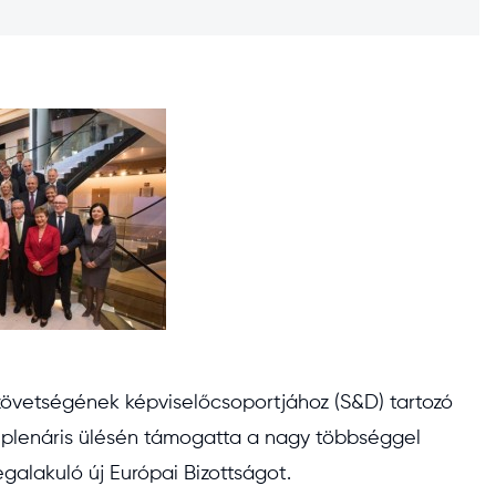
Szövetségének képviselőcsoportjához (S&D) tartozó
 plenáris ülésén támogatta a nagy többséggel
alakuló új Európai Bizottságot.