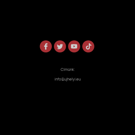
Címünk:
info@ujhelyi.eu