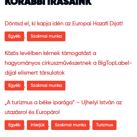
KORÁBBI ÍRÁSAINK
Döntsd el, ki kapja idén az Európai Hazafi Díjat!
,
Egyéb
Szakmai munka
Közös levélben kérnek támogatást a
hagyományos cirkuszművészetnek a BigTopLabel-
díjjal elismert társulatok
,
Egyéb
Szakmai munka
„A turizmus a béke iparága” – Ujhelyi István az
utazásról és Európáról
,
,
,
Egyéb
Interjúk
Szakmai munka
Turizmus