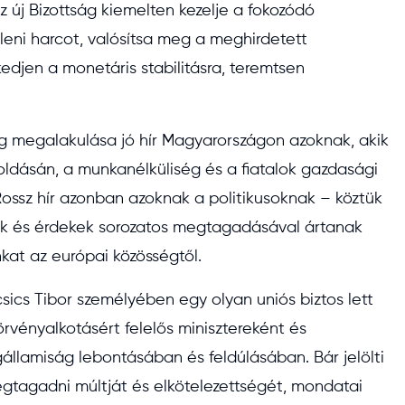
z új Bizottság kiemelten kezelje a fokozódó
eni harcot, valósítsa meg a meghirdetett
edjen a monetáris stabilitásra, teremtsen
ág megalakulása jó hír Magyarországon azoknak, akik
oldásán, a munkanélküliség és a fiatalok gazdasági
ossz hír azonban azoknak a politikusoknak – köztük
kek és érdekek sorozatos megtagadásával ártanak
kat az európai közösségtől.
sics Tibor személyében egy olyan uniós biztos lett
rvényalkotásért felelős minisztereként és
államiság lebontásában és feldúlásában. Bár jelölti
gtagadni múltját és elkötelezettségét, mondatai