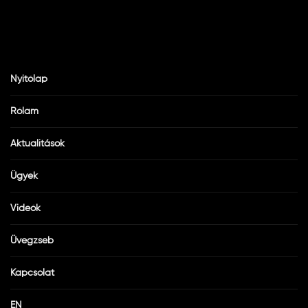
Nyitólap
Rólam
Aktualitások
Ügyek
Videók
Üvegzseb
Kapcsolat
EN