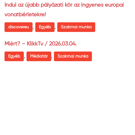
Indul az újabb pályázati kör az ingyenes európai
vonatbérletekre!
,
,
discovereu
Egyéb
Szakmai munka
Miért? – KlikkTv / 2026.03.04.
,
,
Egyéb
Médiatár
Szakmai munka