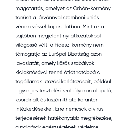
magatartás, amelyet az Orbán-kormány
tanúsít a járvánnyal szembeni uniós
védekezéssel kapcsolatban. Mint az a
sajtóban megjelent nyilatkozatokból
világossá vált: a Fidesz-kormány nem
támogatja az Európai Bizottság azon
javaslatát, amely közös szabályok
kialakításával tenné átláthatóbbá a
tagállamok utazási korlátozásait, például
egységes tesztelési szabályokon alapuló,
koordinált és kiszámítható karantén-
intézkedésekkel. Erre nemcsak a vírus
terjedésének hatékonyabb megfékezése,
a polgárok egészségének védelme,