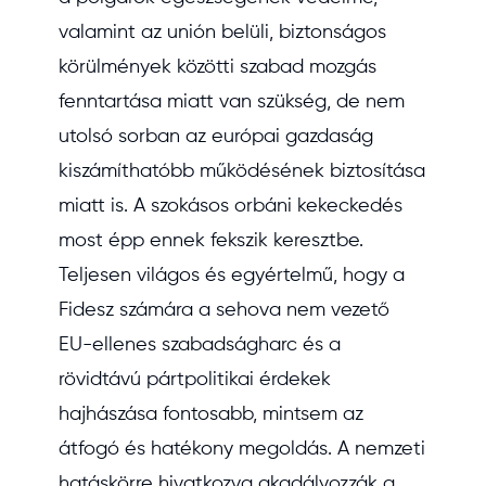
valamint az unión belüli, biztonságos
körülmények közötti szabad mozgás
fenntartása miatt van szükség, de nem
utolsó sorban az európai gazdaság
kiszámíthatóbb működésének biztosítása
miatt is. A szokásos orbáni kekeckedés
most épp ennek fekszik keresztbe.
Teljesen világos és egyértelmű, hogy a
Fidesz számára a sehova nem vezető
EU-ellenes szabadságharc és a
rövidtávú pártpolitikai érdekek
hajhászása fontosabb, mintsem az
átfogó és hatékony megoldás. A nemzeti
hatáskörre hivatkozva akadályozzák a