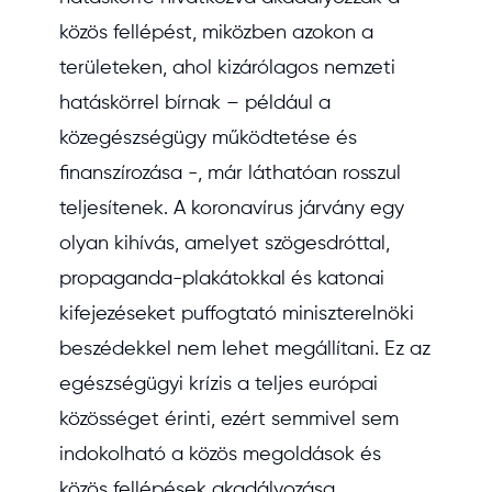
közös fellépést, miközben azokon a
területeken, ahol kizárólagos nemzeti
hatáskörrel bírnak – például a
közegészségügy működtetése és
finanszírozása -, már láthatóan rosszul
teljesítenek. A koronavírus járvány egy
olyan kihívás, amelyet szögesdróttal,
propaganda-plakátokkal és katonai
kifejezéseket puffogtató miniszterelnöki
beszédekkel nem lehet megállítani. Ez az
egészségügyi krízis a teljes európai
közösséget érinti, ezért semmivel sem
indokolható a közös megoldások és
közös fellépések akadályozása.