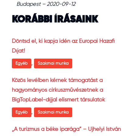
Budapest – 2020-09-12
KORÁBBI ÍRÁSAINK
Döntsd el, ki kapja idén az Európai Hazafi
Díjat!
,
Egyéb
Szakmai munka
Közös levélben kérnek támogatást a
hagyományos cirkuszművészetnek a
BigTopLabel-díjjal elismert társulatok
,
Egyéb
Szakmai munka
„A turizmus a béke iparága” – Ujhelyi István