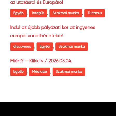
az utazásról és Európáról
,
,
,
Egyéb
Interjúk
Szakmai munka
Turizmus
Indul az újabb pályázati kör az ingyenes
európai vonatbérletekre!
,
,
discovereu
Egyéb
Szakmai munka
Miért? – KlikkTv / 2026.03.04.
,
,
Egyéb
Médiatár
Szakmai munka