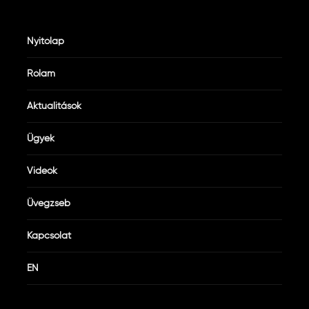
Nyitólap
Rólam
Aktualitások
Ügyek
Videók
Üvegzseb
Kapcsolat
EN